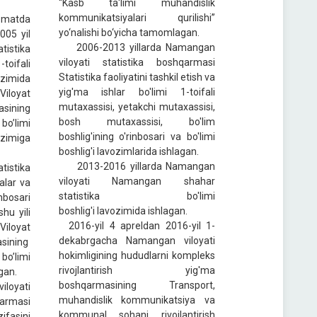
“Kasb ta'limi muhandislik
kommunikatsiyalari qurilishi”
izmatda
yo‘nalishi bo‘yicha tamomlagan.
2005 yil
2006-2013 yillarda Namangan
istika
viloyati statistika boshqarmasi
ifali
Statistika faoliyatini tashkil etish va
imida
yig'ma ishlar bo'limi 1-toifali
iloyat
mutaxassisi, yetakchi mutaxassisi,
sining
bosh mutaxassisi, bo'lim
bo’limi
boshlig'ining o'rinbosari va bo'limi
ozimiga
boshlig'i lavozimlarida ishlagan.
2013-2016 yillarda Namangan
istika
viloyati Namangan shahar
alar va
statistika bo'limi
inbosari
boshlig'i lavozimida ishlagan.
hu yili
2016-yil 4 apreldan 2016-yil 1-
iloyat
dekabrgacha Namangan viloyati
sining
hokimligining hududlarni kompleks
bo’limi
rivojlantirish yig'ma
gan.
boshqarmasining Transport,
loyati
muhandislik kommunikatsiya va
rmasi
kommunal sohani rivojlantirish
ifasini