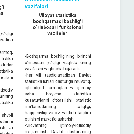
vazifalari
'i
al
Viloyat statistika
boshqarmasi boshlig'i
o`rinbosari funksional
vazifalari
’qligi
yatiga
armoq,
-Boshqarma boshlig’ining birinchi
istika
o’rinbosari yo’qligi vaqtida uning
turlar
vazifasini vaqtincha bajaradi;
tistika
-har yili tasdiqlanadigan Davlat
tilishi
statistika ishlari dasturiga muvofiq,
iqtisodiyot tarmoqlari va ijtimoiy
isodiy
soha bo’yicha statistika
arining
kuzatuvlarini o’tkazilishi, statistik
atistika
ma’lumotlarning to’liqligi,
haqqoniyligi va o’z vaqtida taqdim
y ahvoli
etilishini muvofiqlashtirish;
otlarini
-viloyatning ijtimoiy-iqtisodiy
tish va
rivojlantirish Davlat dasturlarinig