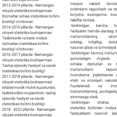
mavjud vakant lavozi
2013-2014 yillarda - Namangan
xodimlarni tayyorlash va ta
viloyati statistika boshqarmasi
bo’yicha boshqarma boshl
Xizmatlar sohasi statistikasi bo‘limi
takliflar kiritadi;
boshlig‘i o‘rinbosari
-biriktirilgan barcha bo’
2014-2016 yillarda - Namangan
faoliyatini hamda ulardagi st
viloyati statistika boshqarmasi
ma'lumotlarning ishonchl
Tadbirkorlik va bank-moliya
xolisligi, to‘liqliligi, dolza
xizmatlari statistikasi bo‘limi
nazorat qiladi va ta'minlaydi
boshlig‘i o‘rinbosari
-biriktirilgan tarmoq ma'lumo
2016-2017 yillarda -Namangan
qonuniyligini o’rganib, t
viloyati statistika boshqarmasi
sohalar dasturlari va 
Tashqi iqtisodiy faoliyat va savdo
ma'lumotlarni tayyorl
statistikasi bo‘limi boshlig‘i
muhokama yiqilishlarida i
2017-2018 yillarda - Namangan
etish va imzolash vakolat
viloyati statistika boshqarmasi
foydalanadi va imzo
Ishbilarmonlik muhiti kuzatuvlari,
ma'lumotlarning javobgarlig
tadbirkorlikni rivojlantirish, tashqi
zimmasiga oladi;
iqtisodiy faoliyat va savdo
-biriktirilgan shahar,
statistikasi bo‘limi boshlig‘i
statistika bo’limlari moliya-
2018 - 2022 yillarda - Namangan
faoliyatlarini nazorat qi
viloyati statistika boshqarmasi