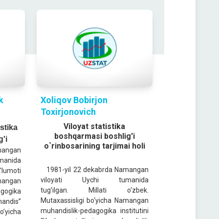
k
Xoliqov Bobirjon
Toxirjonovich
Viloyat statistika
stika
boshqarmasi boshlig'i
'i
o`rinbosarining tarjimai holi
mangan
manida
1981-yil 22 dekabrda Namangan
'lumoti
viloyati Uychi tumanida
angan
tug’ilgan. Millati o‘zbek.
ogika
Mutaxassisligi bo‘yicha Namangan
andis”
muhandislik-pedagogika institutini
yicha