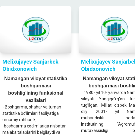
Melixujayev Sanjarbek
Melixujayev Sanjarbe
Obidxonovich
Obidxonovich
Namangan viloyat statistika
Namangan viloyat stati
boshqarmasi
boshqarmasi boshlig
1980- yil 10- yanvarda Na
boshlig'ining funksional
viloyati Yangiqo'rg'on tu
vazifalari
tug’ilgan. Millati o‘zbek. Ma
- Boshqarma, shahar va tuman
oliy. 2001- yil Nam
statistika bo’limlari faoliyatiga
muhandislik pedag
umumiy rahbarlik;
institutining “Agromuh
-boshqarma xodimlariga nisbatan
mutaxassisligi bo’
malaka talablarini bеlgilaydi va