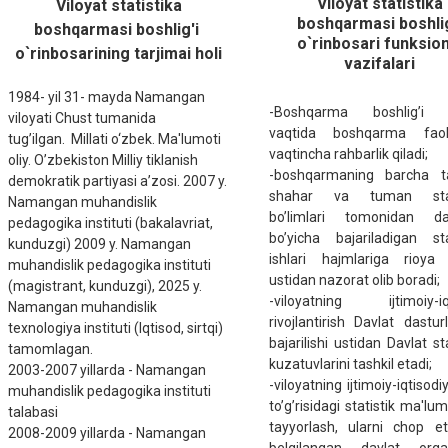
Viloyat statistika
Viloyat statistika
boshqarmasi boshlig
boshqarmasi boshlig'i
o`rinbosari funksion
o`rinbosarining tarjimai holi
vazifalari
1984- yil 31- mayda Namangan
-Boshqarma boshlig’i yo
viloyati Chust tumanida
vaqtida boshqarma faoli
tug’ilgan. Millati o‘zbek. Ma'lumoti
vaqtincha rahbarlik qiladi;
oliy. O’zbekiston Milliy tiklanish
-boshqarmaning barcha t
demokratik partiyasi a’zosi. 2007 y.
shahar va tuman stat
Namangan muhandislik
bo’limlari tomonidan das
pedagogika instituti (bakalavriat,
bo’yicha bajariladigan sta
kunduzgi) 2009 y. Namangan
ishlari hajmlariga rioya e
muhandislik pedagogika instituti
ustidan nazorat olib boradi;
(magistrant, kunduzgi), 2025 y.
-viloyatning ijtimoiy-iqt
Namangan muhandislik
rivojlantirish Davlat dasturl
texnologiya instituti (Iqtisod, sirtqi)
bajarilishi ustidan Davlat st
tamomlagan.
kuzatuvlarini tashkil etadi;
2003-2007 yillarda - Namangan
-viloyatning ijtimoiy-iqtisodi
muhandislik pedagogika instituti
to’g’risidagi statistik ma'lum
talabasi
tayyorlash, ularni chop e
2008-2009 yillarda - Namangan