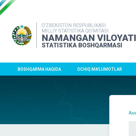
O‘ZBEKISTON RESPUBLIKASI
MILLIY STATISTIKA QO‘MITASI
NAMANGAN VILOYAT
STATISTIKA BOSHQARMASI
BOSHQARMA HAQIDA
OCHIQ MA'LUMOTLAR
Aso