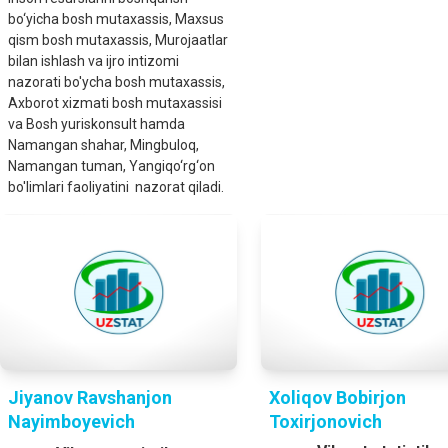
bo‘yicha bosh mutaxassis, Maxsus
qism bosh mutaxassis, Murojaatlar
bilan ishlash va ijro intizomi
nazorati bo'ycha bosh mutaxassis,
Axborot xizmati bosh mutaxassisi
va Bosh yuriskonsult hamda
Namangan shahar, Mingbuloq,
Namangan tuman, Yangiqo‘rg‘on
bo'limlari faoliyatini nazorat qiladi.
Jiyanov Ravshanjon
Xoliqov Bobirjon
Nayimboyevich
Toxirjonovich