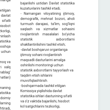
lariga
bajarilishi ustidan Davlat statistika
kuzatuvlarini tashkil etadi;
tilgan
- Namangan viloyatining ijtimoiy,
davlat
demografik, mehnat bozori, aholi
 sifatli
turmush darajasi, ta’lim, sog’liqni
hisobot
saqlash va xizmatlar sohasini
rligi,
rivojlantirish masalalari bo’yicha
'minlash
statistik axborotlarni
istika
shakllantirilishini tashkil etish;
 boshqa
-davlat boshqaruvi organlariga
i uchun
ijtimoiy sohani rivojlantirish
maqsadli dasturlarini amalga
moq va
oshirilishi monitoringi uchun
ri xalq
statistik axborotlarni tayyorlash va
ablag’
taqdim etish ishlarini
atlari)
muvofiqlashtirish.
-boshqarmada tashkil etilgan
maning
Komissiya yiqilishida davlat
tistika
statistika ishlari dasturining sifatli
doimiy
va o’z vaktida bajarilishi, hisobot
arning
ko’rsatgichlarini tеzkorligi,
iradi,