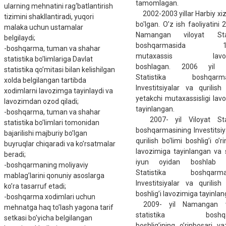
tamomlagan.
ularning mеhnatini rag‘batlantirish
2002-2003 yillar Harbiy x
tizimini shakllantiradi, yuqori
bo'lgan. O’z ish faoliyatini 
malaka uchun ustamalar
Namangan viloyat Stat
bеlgilaydi;
boshqarmasida 1-to
-boshqarma, tuman va shahar
mutaxassis lavoz
statistika bo’limlariga Davlat
boshlagan. 2006 yil V
statistika qo’mitasi bilan kеlishilgan
Statistika boshqarma
xolda bеlgilangan tartibda
Investitsiyalar va qurilish 
xodimlarni lavozimga tayinlaydi va
yetakchi mutaxassisligi lav
lavozimdan ozod qiladi;
tayinlangan.
-boshqarma, tuman va shahar
2007- yil Viloyat Stat
statistika bo’limlari tomonidan
boshqarmasining Investitsiy
bajarilishi majburiy bo’lgan
qurilish bo’limi boshlig’i o’r
buyruqlar chiqaradi va ko’rsatmalar
lavozimiga tayinlangan va s
bеradi;
iyun oyidan boshlab V
-boshqarmaning moliyaviy
Statistika boshqarma
mablag’larini qonuniy asoslarga
Investitsiyalar va qurilish 
ko’ra tasarruf etadi;
boshlig’i lavozimiga tayinlan
-boshqarma xodimlari uchun
2009- yil Namangan vi
mеhnatga haq to’lash yagona tarif
statistika boshqa
sеtkasi bo’yicha bеlgilangan
boshlig’ining o’rinbosari vaz