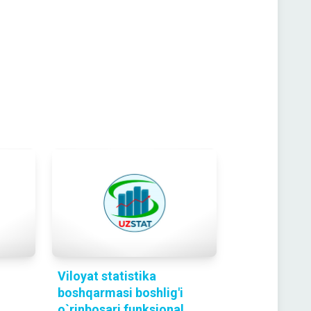
Viloyat statistika
boshqarmasi boshlig'i
o`rinbosari funksional