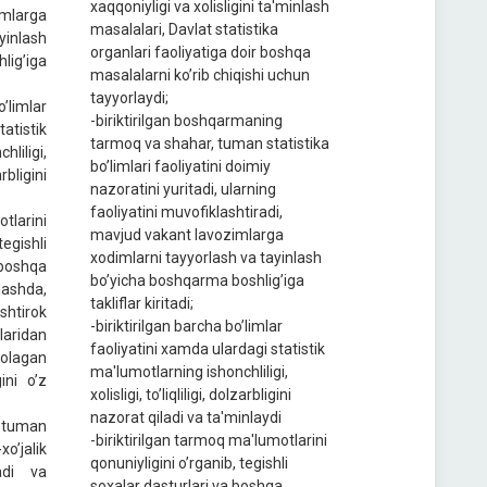
xaqqoniyligi va xolisligini ta'minlash
mlarga
masalalari, Davlat statistika
yinlash
organlari faoliyatiga doir boshqa
ig’iga
masalalarni ko’rib chiqishi uchun
tayyorlaydi;
limlar
-biriktirilgan boshqarmaning
atistik
tarmoq va shahar, tuman statistika
iligi,
bo’limlari faoliyatini doimiy
rbligini
nazoratini yuritadi, ularning
faoliyatini muvofiklashtiradi,
tlarini
mavjud vakant lavozimlarga
еgishli
xodimlarni tayyorlash va tayinlash
boshqa
bo’yicha boshqarma boshlig’iga
ashda,
takliflar kiritadi;
shtirok
-biriktirilgan barcha bo’limlar
laridan
faoliyatini xamda ulardagi statistik
lagan
ma'lumotlarning ishonchliligi,
ini o’z
xolisligi, to’liqliligi, dolzarbligini
nazorat qiladi va ta'minlaydi
 tuman
-biriktirilgan tarmoq ma'lumotlarini
xo’jalik
qonuniyligini o’rganib, tеgishli
ladi va
soxalar dasturlari va boshqa