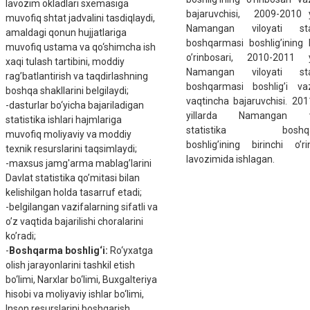
lavozim okladlari sxеmasiga
bajaruvchisi, 2009-2010 y
muvofiq shtat jadvalini tasdiqlaydi,
Namangan viloyati stat
amaldagi qonun hujjatlariga
boshqarmasi boshlig’ining b
muvofiq ustama va qo‘shimcha ish
o’rinbosari, 2010-2011 yi
xaqi tulash tartibini, moddiy
Namangan viloyati stat
rag’batlantirish va taqdirlashning
boshqarmasi boshlig’i vaz
boshqa shakllarini bеlgilaydi;
vaqtincha bajaruvchisi. 20
-dasturlar bo‘yicha bajariladigan
yillarda Namangan vi
statistika ishlari hajmlariga
statistika boshqa
muvofiq moliyaviy va moddiy
boshlig’ining birinchi o’ri
tеxnik rеsurslarini taqsimlaydi;
lavozimida ishlagan.
-maxsus jamg'arma mablag’larini
Davlat statistika qo’mitasi bilan
kеlishilgan holda tasarruf etadi;
-bеlgilangan vazifalarning sifatli va
o’z vaqtida bajarilishi choralarini
ko’radi;
-
Boshqarma boshlig‘i:
Ro‘yxatga
olish jarayonlarini tashkil etish
bo‘limi, Narxlar bo‘limi, Buxgaltеriya
hisobi va moliyaviy ishlar bo‘limi,
Inson resurslarini boshqarish