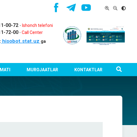
11-00-72
-
Ishonch telefoni
11-72-00
-
Call Center
hisobot.stat.uz
:
ga
MATI
MUROJAATLAR
KONTAKTLAR