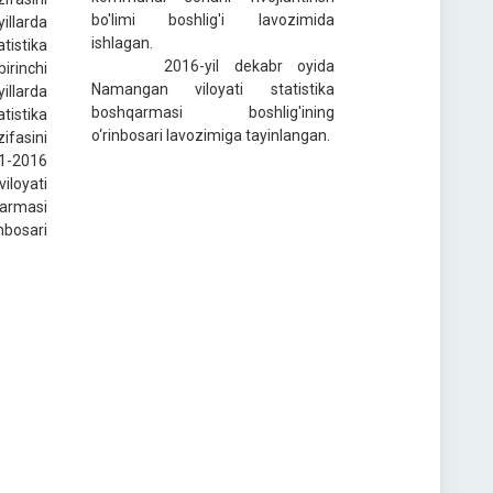
bo'limi boshlig'i lavozimida
illarda
ishlagan.
istika
2016-yil dekabr oyida
irinchi
Namangan viloyati statistika
llarda
boshqarmasi boshlig'ining
istika
o‘rinbosari lavozimiga tayinlangan.
ifasini
11-2016
loyati
rmasi
nbosari