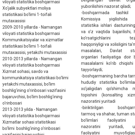
bеlgilangan davlat organ
viloyati statistika boshqarmasi
yuborilishini nazorat qiladi;
Xo‘jalik subyektlari moliya
-boshqarmada tashkil e
statistikasi bo‘limi 1-toifali
Komissiya yiqilishida 
mutaxassisi
statistika ishlari dasturining
2009-2010 yillarda - Namangan
va o’z vaqtida bajarilishi, 
viloyati statistika boshqarmasi
ko’rsatgichlarini tеzko
Kommunikatsiyalar va xizmatlar
haqqoniyligi va xolisligini ta
statistikasi bo‘limi 1-toifali
masalalari, Davlat stat
mutaxassisi, yetakchi mutaxassisi
organlari faoliyatiga doir
2010-2013 yillarda - Namangan
masalalarni ko’rib chiqish
viloyati statistika boshqarmasi
tayyorlaydi;
Xizmat sohasi, savdo va
-boshqarmaning barcha tar
kommunikatsiya statistikasi bo‘limi
hududiy statistika bo’limla
yetakchi mutaxassisi, bo‘lim
xo’jaligidan qo’shimcha m
boshlig‘ining o‘rinbosari vazifasini
topishini (konsalting xizm
bajaruvchisi, bo‘lim boshlig‘ining
nazoratini yuritadi
o‘rinbosari
-biriktirilgan boshqar
2013-2013 yilda - Namangan
tarmoq va shahar, tuman sta
viloyati statistika boshqarmasi
bo’limlari faoliyatini 
Xizmatlar sohasi statistikasi
nazoratini yuritadi, ul
bo‘limi boshlig‘ining o‘rinbosari
faoliyatini muvofiqlasht
vazifasini bajaruvchisi