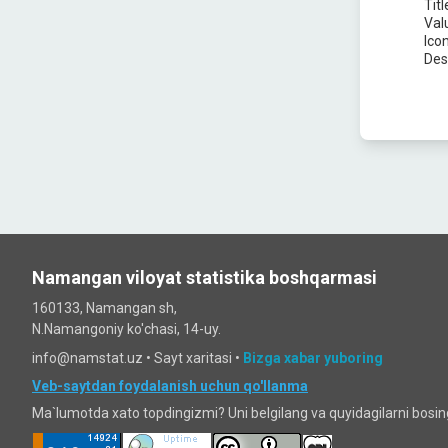
Titl
Val
Ico
Des
Namangan viloyat statistika boshqarmasi
160133, Namangan sh,
N.Namangoniy ko'chasi, 14-uy.
info@namstat.uz •
Sayt xaritasi
•
Bizga xabar yuboring
Veb-saytdan foydalanish uchun qo'llanma
Ma`lumotda xato topdingizmi? Uni belgilang va quyidagilarni bosi