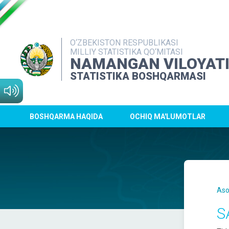
O‘ZBEKISTON RESPUBLIKASI
MILLIY STATISTIKA QO‘MITASI
NAMANGAN VILOYAT
STATISTIKA BOSHQARMASI
BOSHQARMA HAQIDA
OCHIQ MA'LUMOTLAR
Aso
S