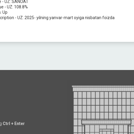
e - UZ:
SANOAT
ue - UZ:
108.8%
n:
Up
cription - UZ:
2025- yilning yanvar-mart oyiga nisbatan foizda
ng
Ctrl + Enter