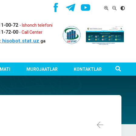
11-00-72
-
Ishonch telefoni
11-72-00
-
Call Center
hisobot.stat.uz
:
ga
MATI
MUROJAATLAR
KONTAKTLAR