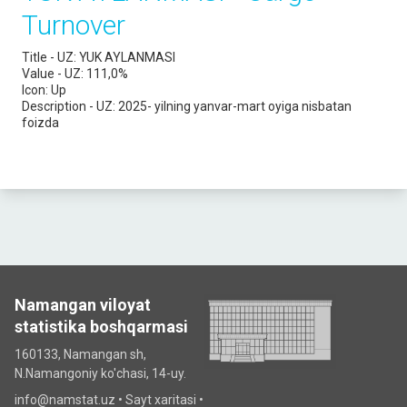
Turnover
Title - UZ:
YUK AYLANMASI
Value - UZ:
111,0%
Icon:
Up
Description - UZ:
2025- yilning yanvar-mart oyiga nisbatan
foizda
Namangan viloyat
statistika boshqarmasi
160133, Namangan sh,
N.Namangoniy ko'chasi, 14-uy.
info@namstat.uz •
Sayt xaritasi
•