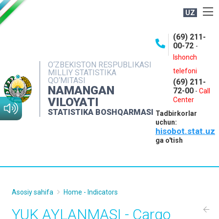
UZ
BOSHQARMA HAQIDA
(69) 211-
00-72
-
OCHIQ MA'LUMOTLAR
Ishonch
O‘ZBEKISTON RESPUBLIKASI
NASHRLAR
telefoni
MILLIY STATISTIKA
QO‘MITASI
(69) 211-
INTERAKTIV XIZMATLAR
NAMANGAN
72-00
-
Call
VILOYATI
MATBUOT XIZMATI
Center
STATISTIKA BOSHQARMASI
Tadbirkorlar
MUROJAATLAR
uchun:
hisobot.stat.uz
KONTAKTLAR
ga o'tish
Asosiy sahifa
Home - Indicators
YUK AYLANMASI - Cargo