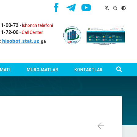
11-00-72
-
Ishonch telefoni
11-72-00
-
Call Center
hisobot.stat.uz
:
ga
MATI
MUROJAATLAR
KONTAKTLAR