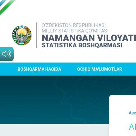
O‘ZBEKISTON RESPUBLIKASI
MILLIY STATISTIKA QO‘MITASI
NAMANGAN VILOYAT
STATISTIKA BOSHQARMASI
BOSHQARMA HAQIDA
OCHIQ MA'LUMOTLAR
Aso
A