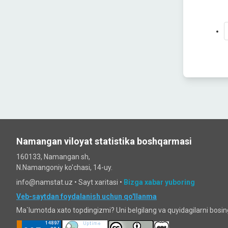
Namangan viloyat statistika boshqarmasi
160133, Namangan sh,
N.Namangoniy ko'chasi, 14-uy.
info@namstat.uz •
Sayt xaritasi
•
Bizga xabar yuboring
Veb-saytdan foydalanish uchun qo'llanma
Ma`lumotda xato topdingizmi? Uni belgilang va quyidagilarni bosi