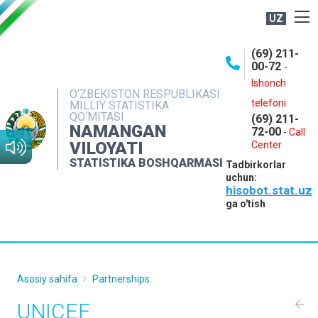
UZ
BOSHQARMA HAQIDA
(69) 211-
00-72
-
OCHIQ MA'LUMOTLAR
Ishonch
O‘ZBEKISTON RESPUBLIKASI
NASHRLAR
telefoni
MILLIY STATISTIKA
QO‘MITASI
(69) 211-
INTERAKTIV XIZMATLAR
NAMANGAN
72-00
-
Call
VILOYATI
MATBUOT XIZMATI
Center
STATISTIKA BOSHQARMASI
Tadbirkorlar
MUROJAATLAR
uchun:
hisobot.stat.uz
KONTAKTLAR
ga o'tish
Asosiy sahifa
Partnerships
UNICEF