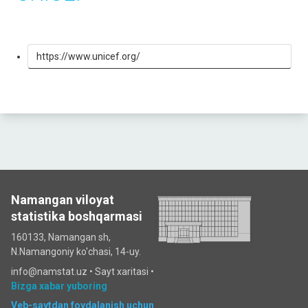
https://www.unicef.org/
Namangan viloyat
statistika boshqarmasi
160133, Namangan sh,
N.Namangoniy ko'chasi, 14-uy.
info@namstat.uz •
Sayt xaritasi
•
Bizga xabar yuboring
Veb-saytdan foydalanish uchun