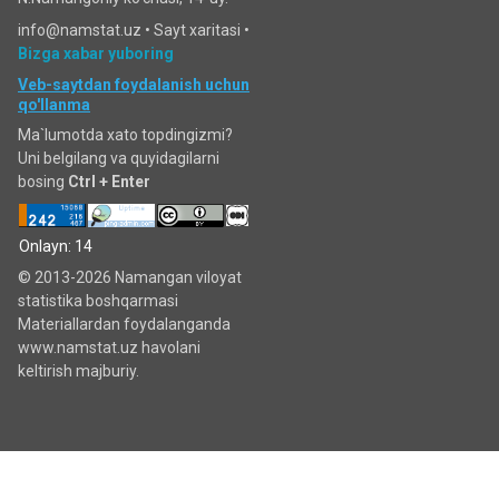
info@namstat.uz •
Sayt xaritasi
•
Bizga xabar yuboring
Veb-saytdan foydalanish uchun
qo'llanma
Ma`lumotda xato topdingizmi?
Uni belgilang va quyidagilarni
bosing
Ctrl + Enter
Onlayn: 14
© 2013-2026 Namangan viloyat
statistika boshqarmasi
Materiallardan foydalanganda
www.namstat.uz havolani
keltirish majburiy.