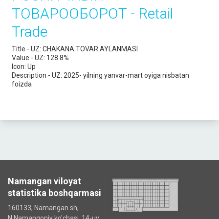
ТОВАРООБОРОТ - Retail
Trade
Title - UZ:
CHAKANA TOVAR AYLANMASI
Value - UZ:
128.8%
Icon:
Up
Description - UZ:
2025- yilning yanvar-mart oyiga nisbatan
foizda
Namangan viloyat
statistika boshqarmasi
160133, Namangan sh,
N.Namangoniy ko'chasi, 14-uy.