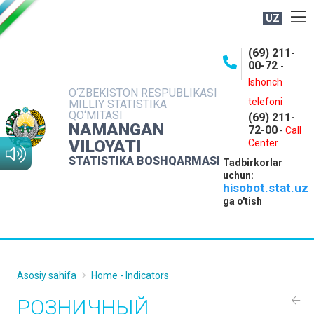
UZ
BOSHQARMA HAQIDA
(69) 211-
00-72
-
OCHIQ MA'LUMOTLAR
Ishonch
O‘ZBEKISTON RESPUBLIKASI
NASHRLAR
telefoni
MILLIY STATISTIKA
QO‘MITASI
(69) 211-
INTERAKTIV XIZMATLAR
NAMANGAN
72-00
-
Call
VILOYATI
MATBUOT XIZMATI
Center
STATISTIKA BOSHQARMASI
Tadbirkorlar
MUROJAATLAR
uchun:
hisobot.stat.uz
KONTAKTLAR
ga o'tish
Asosiy sahifa
Home - Indicators
РОЗНИЧНЫЙ