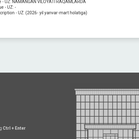
e - UZ:
NAMANGAN VILOYATI RAQAMLARDA
ue - UZ:
-
cription - UZ:
(2026- yil yanvar-mart holatiga)
ng
Ctrl + Enter