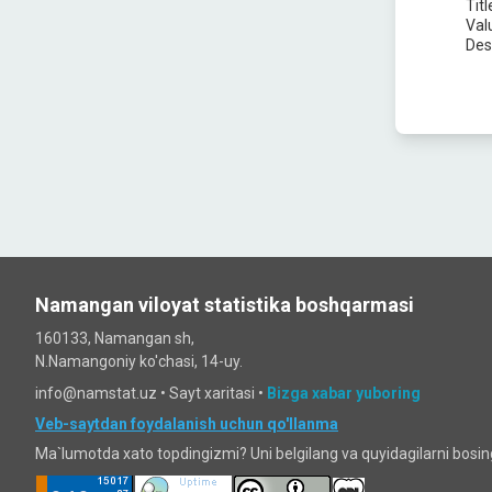
Titl
Val
Des
Namangan viloyat statistika boshqarmasi
160133, Namangan sh,
N.Namangoniy ko'chasi, 14-uy.
info@namstat.uz •
Sayt xaritasi
•
Bizga xabar yuboring
Veb-saytdan foydalanish uchun qo'llanma
Ma`lumotda xato topdingizmi? Uni belgilang va quyidagilarni bosi