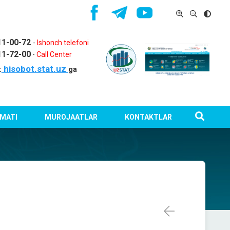
11-00-72
-
Ishonch telefoni
11-72-00
-
Call Center
hisobot.stat.uz
:
ga
MATI
MUROJAATLAR
KONTAKTLAR