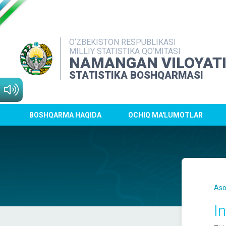
O‘ZBEKISTON RESPUBLIKASI
MILLIY STATISTIKA QO‘MITASI
NAMANGAN VILOYAT
STATISTIKA BOSHQARMASI
BOSHQARMA HAQIDA
OCHIQ MA'LUMOTLAR
Aso
In