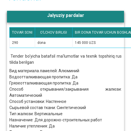
Jalyuziy pardalar
TOVAR SONI
O’LCHOV BIRLIGI
BIR DONA TOVAR UCHUN BOSHLA
290
dona
145 000 UZS
Tender bo'yicha batafsil ma'lumotlar va texnik topshiriq rus
tilida berilgan
Вид материала ламелей: Алюминий
Водоотталкивающая пропитка: Да
Грязеотталкивающая пропитка: Да
Способ открывания/закрывания жалюзи:
Автоматический
Способ установки: Настенное
Сырьевой состав ткани: Синтетический
Тип жалюзи: Вертикальные
Назначение: Для дорожно-строительных работ
Наличие утепления: Да