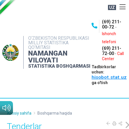
UZ
BOSHQARMA HAQIDA
(69) 211-
00-72
-
OCHIQ MA'LUMOTLAR
Ishonch
O‘ZBEKISTON RESPUBLIKASI
NASHRLAR
telefoni
MILLIY STATISTIKA
QO‘MITASI
(69) 211-
INTERAKTIV XIZMATLAR
NAMANGAN
72-00
-
Call
VILOYATI
MATBUOT XIZMATI
Center
STATISTIKA BOSHQARMASI
Tadbirkorlar
MUROJAATLAR
uchun:
hisobot.stat.uz
KONTAKTLAR
ga o'tish
Asosiy sahifa
Boshqarma haqida
Tenderlar