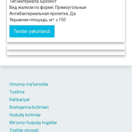
Тип материала: Брезент
Вид жалюзи по форме: Прямоугольные
Антибактериальная пропитка: Да
Укрывная площадь, м²: ≥ 150
Tender yakunlandi
Umumiy ma'lumotlar
Tuzilma
Rahbariyat
Boshqarma bo'limlari
Hududiy bo'limlar
Me'yoriy-huquqiy hujjatlar
Yoshlar siyosati