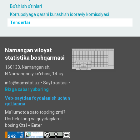
Bo'sh ish o'rinlari
Korrupsiyaga qarshi kurashish idoraviy komissiyasi
Tenderlar
Namangan viloyat
statistika boshqarmasi
160133, Namangan sh,
N.Namangoniy ko'chasi, 14-uy.
info@namstat.uz •
Sayt xaritasi
•
Bizga xabar yuboring
Veb-saytdan foydalanish uchun
qo'llanma
Ma`lumotda xato topdingizmi?
Uni belgilang va quyidagilarni
bosing
Ctrl + Enter