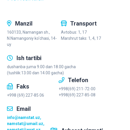
Manzil
Transport
160133, Namangan sh.,
Avtobus: 1, 17
N.Namangoniy ko'chasi, 14-
Marshrut taks: 1, 4, 17
uy
Ish tartibi
dushanba-juma 9.00 dan 18.00 gacha
(tushlik:13.00 dan 14.00 gacha)
Telefon
Faks
+998(69) 211-72-00
+998(69) 227-85-08
+998 (69) 227-85 06
Email
info@namstat.uz,
namstat@umail.uz,
namstat@exat.uz