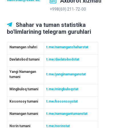
Axborot xizmati
+998(69) 211-72-00
Shahar va tuman statistika
bo'limlarining telegram guruhlari
Namangan shahri
t.me/namanganshaharstat
Davlatobod tumani
t.me/davlatobodstat
Yangi Namangan
t.me/yanginamanganstat
tumani
Mingbuloq tumani
t.me/mingbuloqstat
Kosonsoy tumani
t.me/kosonsoystat
Namangan tumani
t.me/namangantumanstat
Norin tumani
t.me/norinstat