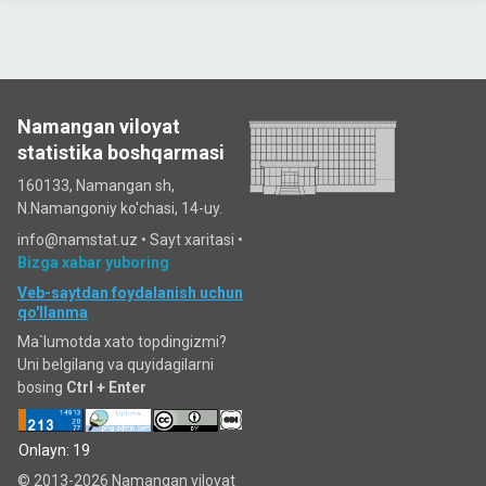
Namangan viloyat
statistika boshqarmasi
160133, Namangan sh,
N.Namangoniy ko'chasi, 14-uy.
info@namstat.uz •
Sayt xaritasi
•
Bizga xabar yuboring
Veb-saytdan foydalanish uchun
qo'llanma
Ma`lumotda xato topdingizmi?
Uni belgilang va quyidagilarni
bosing
Ctrl + Enter
Onlayn: 19
© 2013-2026 Namangan viloyat