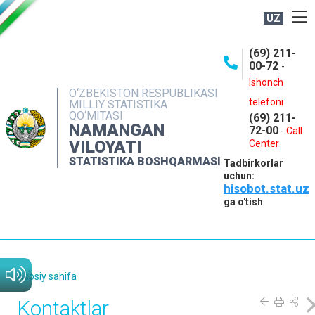
UZ
BOSHQARMA HAQIDA
(69) 211-
00-72
-
OCHIQ MA'LUMOTLAR
Ishonch
O‘ZBEKISTON RESPUBLIKASI
NASHRLAR
telefoni
MILLIY STATISTIKA
QO‘MITASI
(69) 211-
INTERAKTIV XIZMATLAR
NAMANGAN
72-00
-
Call
VILOYATI
MATBUOT XIZMATI
Center
STATISTIKA BOSHQARMASI
Tadbirkorlar
MUROJAATLAR
uchun:
hisobot.stat.uz
KONTAKTLAR
ga o'tish
Asosiy sahifa
Kontaktlar