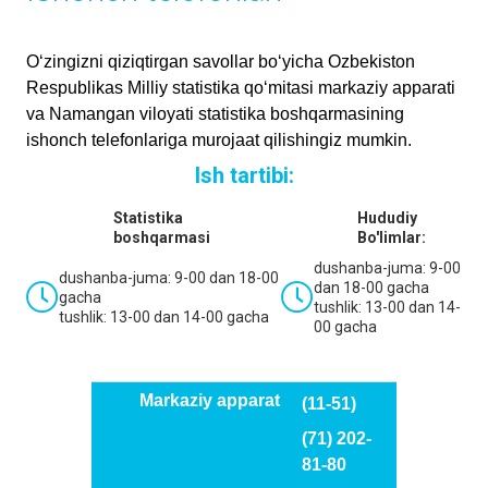
O‘zingizni qiziqtirgаn sаvollаr bo‘yichа Ozbekiston
Respublikas Milliy statistika qo‘mitasi mаrkаziy аppаrаti
vа Namangan viloyati stаtistikа boshqarmasining
ishonch telefonlаrigа murojааt qilishingiz mumkin.
Ish tartibi:
Statistika
Hududiy
boshqarmasi
Bo'limlar:
dushanba-juma: 9-00
dushanba-juma: 9-00 dan 18-00
dan 18-00 gacha
gacha
tushlik: 13-00 dan 14-
tushlik: 13-00 dan 14-00 gacha
00 gacha
Markaziy apparat
(11-51)
(71) 202-
81-80