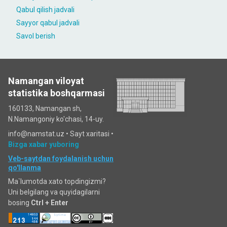
Qabul qilish jadvali
Sayyor qabul jadvali
Savol berish
Namangan viloyat
statistika boshqarmasi
160133, Namangan sh,
N.Namangoniy ko'chasi, 14-uy.
info@namstat.uz •
Sayt xaritasi
•
Bizga xabar yuboring
Veb-saytdan foydalanish uchun
qo'llanma
Ma`lumotda xato topdingizmi?
Uni belgilang va quyidagilarni
bosing
Ctrl + Enter