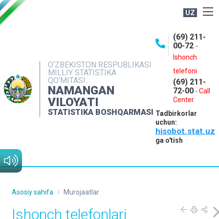
UZ
BOSHQARMA HAQIDA
(69) 211-
00-72
-
OCHIQ MA'LUMOTLAR
Ishonch
O‘ZBEKISTON RESPUBLIKASI
NASHRLAR
telefoni
MILLIY STATISTIKA
QO‘MITASI
(69) 211-
INTERAKTIV XIZMATLAR
NAMANGAN
72-00
-
Call
VILOYATI
MATBUOT XIZMATI
Center
STATISTIKA BOSHQARMASI
Tadbirkorlar
MUROJAATLAR
uchun:
hisobot.stat.uz
KONTAKTLAR
ga o'tish
Asosiy sahifa
Murojaatlar
Ishonch telefonlari