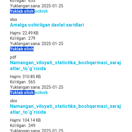
Ko'rilgan :
635
Yuklangan sana:
2025-01-25
Yuklab olish
ochish
xlsx
Amalga oshirilgan davlat xaridlari
Hajmi:
22.49 KB
Ko'rilgan :
279
Yuklangan sana:
2025-01-25
Yuklab olish
pdf
Namangan_viloyati_statistika_boshqarmasi_xaraj
atlar_to`g`risida
Hajmi:
310.85 KB
Ko'rilgan :
565
Yuklangan sana:
2025-01-25
Yuklab olish
ochish
xlsx
Namangan_viloyati_statistika_boshqarmasi_xaraj
atlar_to`g`risida
Hajmi:
104.14 KB
Ko'rilgan :
249
Yuklangan sana:
2025-01-25