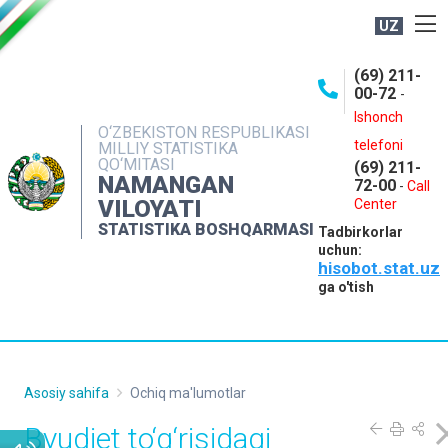
UZ
BOSHQARMA HAQIDA
(69) 211-
00-72
-
OCHIQ MA'LUMOTLAR
Ishonch
O‘ZBEKISTON RESPUBLIKASI
NASHRLAR
telefoni
MILLIY STATISTIKA
QO‘MITASI
(69) 211-
INTERAKTIV XIZMATLAR
NAMANGAN
72-00
-
Call
VILOYATI
MATBUOT XIZMATI
Center
STATISTIKA BOSHQARMASI
Tadbirkorlar
MUROJAATLAR
uchun:
hisobot.stat.uz
KONTAKTLAR
ga o'tish
Asosiy sahifa
Ochiq ma'lumotlar
Byudjet to‘g‘risidagi