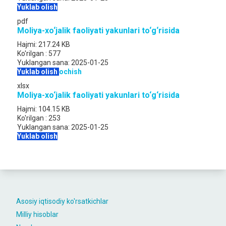
Yuklab olish
pdf
Moliya-xo‘jalik faoliyati yakunlari to‘g‘risida
Hajmi:
217.24 KB
Ko'rilgan :
577
Yuklangan sana:
2025-01-25
Yuklab olish
ochish
xlsx
Moliya-xo‘jalik faoliyati yakunlari to‘g‘risida
Hajmi:
104.15 KB
Ko'rilgan :
253
Yuklangan sana:
2025-01-25
Yuklab olish
Asosiy iqtisodiy ko'rsatkichlar
Milliy hisoblar