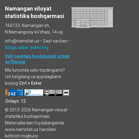
Namangan viloyat
statistika boshqarmasi
160133, Namangan sh,
N.Namangoniy ko'chasi, 14-uy.
info@namstat.uz •
Sayt xaritasi
•
Bizga xabar yuboring
Veb-saytdan foydalanish uchun
qo'llanma
Ma`lumotda xato topdingizmi?
Uni belgilang va quyidagilarni
bosing
Ctrl + Enter
Onlayn: 12
© 2013-2026 Namangan viloyat
statistika boshqarmasi
Materiallardan foydalanganda
www.namstat.uz havolani
keltirish majburiy.