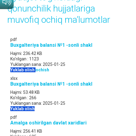
qonunchilik hujjatlariga
muvofiq ochiq maʼlumotlar
pdf
Buxgalteriya balansi №1 -sonli shakl
Hajmi:
236.42 KB
Ko'rilgan :
1123
Yuklangan sana:
2025-01-25
Yuklab olish
ochish
xlsx
Buxgalteriya balansi №1 -sonli shakl
Hajmi:
53.48 KB
Ko'rilgan :
266
Yuklangan sana:
2025-01-25
Yuklab olish
pdf
Amalga oshirilgan davlat xaridlari
Hajmi:
256.41 KB