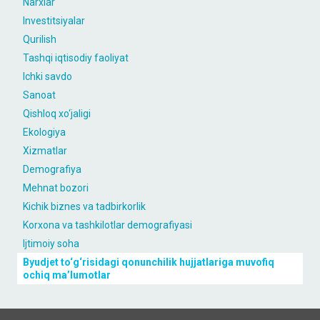
Narxlar
Investitsiyalar
Qurilish
Tashqi iqtisodiy faoliyat
Ichki savdo
Sanoat
Qishloq xo‘jaligi
Ekologiya
Xizmatlar
Demografiya
Mehnat bozori
Kichik biznes va tadbirkorlik
Korxona va tashkilotlar demografiyasi
Ijtimoiy soha
Byudjet to‘g‘risidagi qonunchilik hujjatlariga muvofiq
ochiq maʼlumotlar