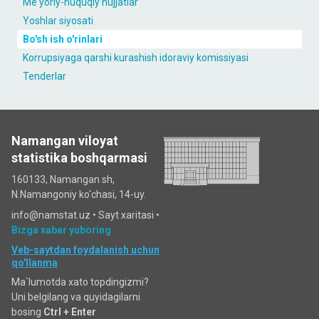
Me'yoriy-huquqiy hujjatlar
Yoshlar siyosati
Bo'sh ish o'rinlari
Korrupsiyaga qarshi kurashish idoraviy komissiyasi
Tenderlar
Namangan viloyat
statistika boshqarmasi
160133, Namangan sh,
N.Namangoniy ko'chasi, 14-uy.
info@namstat.uz •
Sayt xaritasi
•
Bizga xabar yuboring
Veb-saytdan foydalanish uchun
qo'llanma
Ma`lumotda xato topdingizmi?
Uni belgilang va quyidagilarni
bosing
Ctrl + Enter