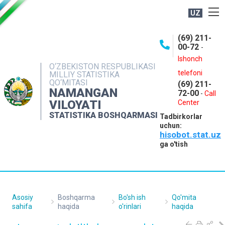
UZ
BOSHQARMA HAQIDA
(69) 211-
00-72
-
OCHIQ MA'LUMOTLAR
Ishonch
O‘ZBEKISTON RESPUBLIKASI
NASHRLAR
telefoni
MILLIY STATISTIKA
QO‘MITASI
(69) 211-
INTERAKTIV XIZMATLAR
NAMANGAN
72-00
-
Call
VILOYATI
MATBUOT XIZMATI
Center
STATISTIKA BOSHQARMASI
Tadbirkorlar
MUROJAATLAR
uchun:
hisobot.stat.uz
KONTAKTLAR
ga o'tish
Asosiy
Boshqarma
Bo'sh ish
Qo'mita
sahifa
haqida
o'rinlari
haqida