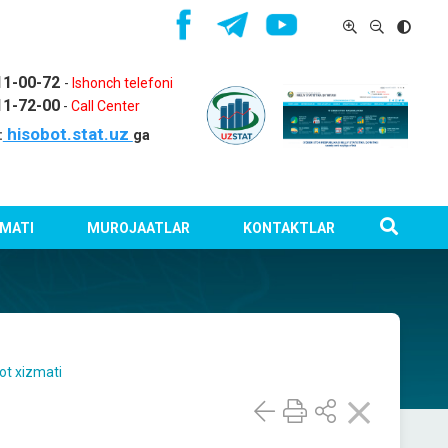
11-00-72
-
Ishonch telefoni
11-72-00
-
Call Center
hisobot.stat.uz
:
ga
MATI
MUROJAATLAR
KONTAKTLAR
ot xizmati