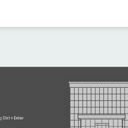
ng
Ctrl + Enter