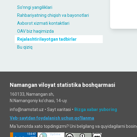
So'nngi yangiliklari
Rahbariyatning chiqish va bayonotlari
Axborot xizmati kontaktlari
OAV biz haqimizda
Rejalashtirilayotgan tadbirlar
Bu qiziq
Namangan viloyat statistika boshqarmasi
160133, Namangan sh,
N.Namangoniy ko'chasi, 14-uy.
info@namstat.uz •
Sayt xaritasi
•
Bizga xabar yuboring
Veb-saytdan foydalanish uchun qo'llanma
Ma`lumotda xato topdingizmi? Uni belgilang va quyidagilarni bosi