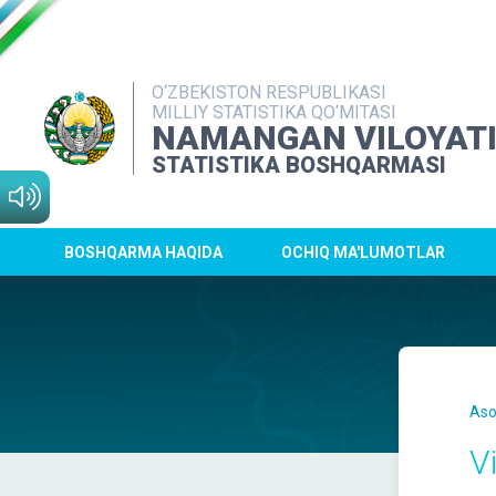
O‘ZBEKISTON RESPUBLIKASI
MILLIY STATISTIKA QO‘MITASI
NAMANGAN VILOYAT
STATISTIKA BOSHQARMASI
BOSHQARMA HAQIDA
OCHIQ MA'LUMOTLAR
Aso
V