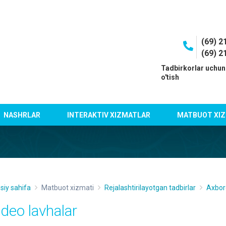
(69) 2
(69) 2
I
Tadbirkorlar uchun
o'tish
NASHRLAR
INTERAKTIV XIZMATLAR
MATBUOT XIZ
siy sahifa
Matbuot xizmati
Rejalashtirilayotgan tadbirlar
Axbor
ideo lavhalar