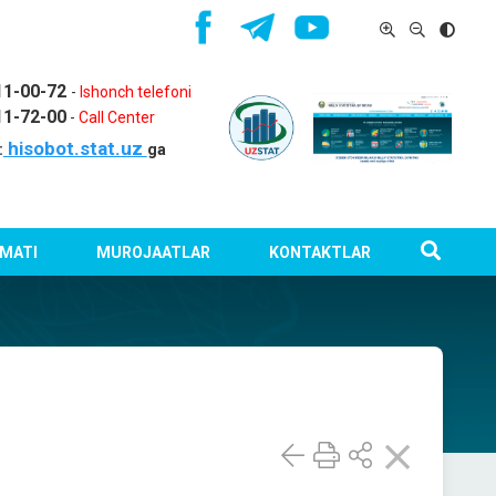
11-00-72
-
Ishonch telefoni
11-72-00
-
Call Center
hisobot.stat.uz
:
ga
MATI
MUROJAATLAR
KONTAKTLAR