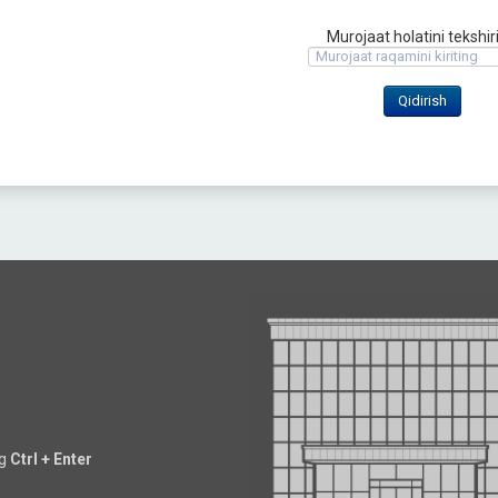
Murojaat holatini tekshir
ng
Ctrl + Enter