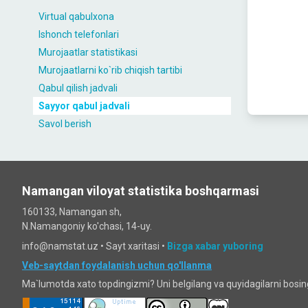
Virtual qabulxona
Ishonch telefonlari
Murojaatlar statistikasi
Murojaatlarni ko`rib chiqish tartibi
Qabul qilish jadvali
Sayyor qabul jadvali
Savol berish
Namangan viloyat statistika boshqarmasi
160133, Namangan sh,
N.Namangoniy ko'chasi, 14-uy.
info@namstat.uz •
Sayt xaritasi
•
Bizga xabar yuboring
Veb-saytdan foydalanish uchun qo'llanma
Ma`lumotda xato topdingizmi? Uni belgilang va quyidagilarni bosi