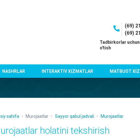
(69) 2
(69) 2
I
Tadbirkorlar uchun
o'tish
NASHRLAR
INTERAKTIV XIZMATLAR
MATBUOT XIZ
siy sahifa
Murojaatlar
Sayyor qabul jadvali
Murojaatlar
urojaatlar holatini tekshirish