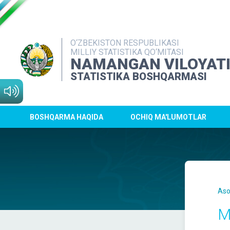
O‘ZBEKISTON RESPUBLIKASI
MILLIY STATISTIKA QO‘MITASI
NAMANGAN VILOYAT
STATISTIKA BOSHQARMASI
BOSHQARMA HAQIDA
OCHIQ MA'LUMOTLAR
Aso
M