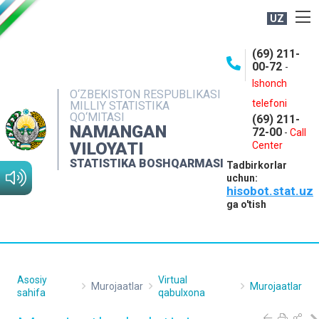
UZ
BOSHQARMA HAQIDA
(69) 211-
00-72
-
OCHIQ MA'LUMOTLAR
Ishonch
O‘ZBEKISTON RESPUBLIKASI
NASHRLAR
telefoni
MILLIY STATISTIKA
QO‘MITASI
(69) 211-
INTERAKTIV XIZMATLAR
NAMANGAN
72-00
-
Call
VILOYATI
MATBUOT XIZMATI
Center
STATISTIKA BOSHQARMASI
Tadbirkorlar
MUROJAATLAR
uchun:
hisobot.stat.uz
KONTAKTLAR
ga o'tish
Asosiy
Virtual
Murojaatlar
Murojaatlar
sahifa
qabulxona