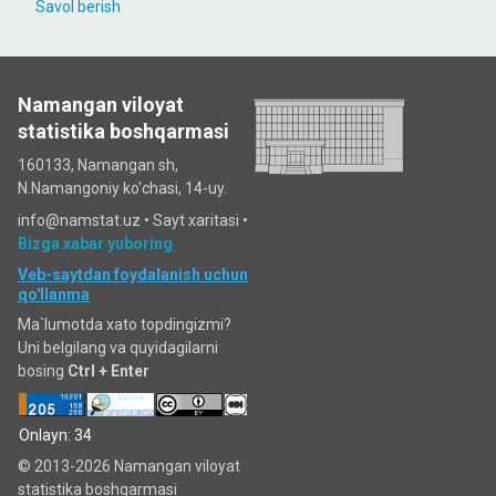
Savol berish
Namangan viloyat
statistika boshqarmasi
160133, Namangan sh,
N.Namangoniy ko'chasi, 14-uy.
info@namstat.uz •
Sayt xaritasi
•
Bizga xabar yuboring
Veb-saytdan foydalanish uchun
qo'llanma
Ma`lumotda xato topdingizmi?
Uni belgilang va quyidagilarni
bosing
Ctrl + Enter
Onlayn: 34
© 2013-2026 Namangan viloyat
statistika boshqarmasi