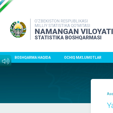
O‘ZBEKISTON RESPUBLIKASI
MILLIY STATISTIKA QO‘MITASI
NAMANGAN VILOYAT
STATISTIKA BOSHQARMASI
BOSHQARMA HAQIDA
OCHIQ MA'LUMOTLAR
Aso
Y