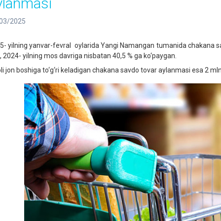
ylanmasi
03/2025
5- yilning yanvar-fevral oylarida Yangi Namangan tumanida chakana s
b, 2024- yilning mos davriga nisbatan 40,5 %
ga
ko‘paygan.
li jon boshiga to‘g‘ri keladigan chakana savdo tovar aylanmasi esa 2
ml