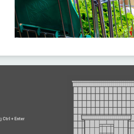
ng
Ctrl + Enter