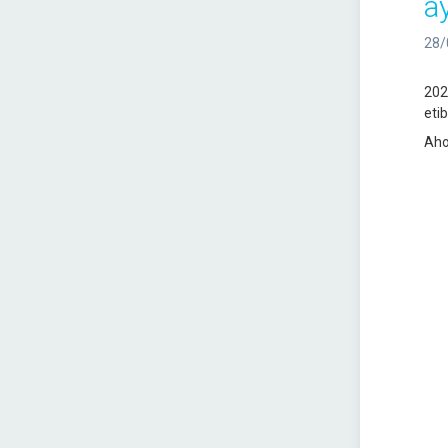
a
28/
202
eti
Aho