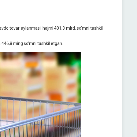
avdo tovar aylanmasi hajmi 401,3
mlrd
. so‘mni tashkil
n
446,8 ming so‘mni tashkil etgan.