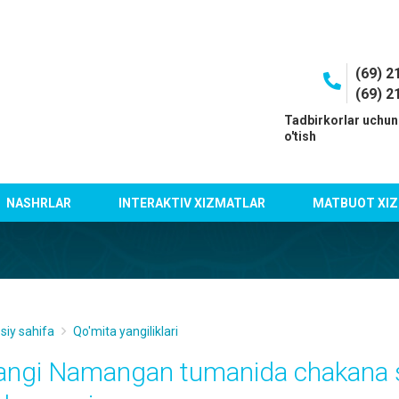
(69) 2
(69) 2
I
Tadbirkorlar uchun
o'tish
NASHRLAR
INTERAKTIV XIZMATLAR
MATBUOT XIZ
siy sahifa
Qo'mita yangiliklari
angi Namangan tumanida chakana 