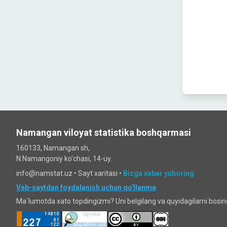
Namangan viloyat statistika boshqarmasi
160133, Namangan sh,
N.Namangoniy ko'chasi, 14-uy.
info@namstat.uz •
Sayt xaritasi
•
Bizga xabar yuboring
Veb-saytdan foydalanish uchun qo'llanma
Ma`lumotda xato topdingizmi? Uni belgilang va quyidagilarni bosi