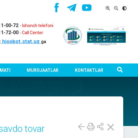
11-00-72
-
Ishonch telefoni
11-72-00
-
Call Center
hisobot.stat.uz
:
ga
MATI
MUROJAATLAR
KONTAKTLAR
savdo tovar