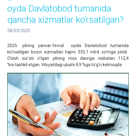
oyda Davlatobod tumanida
qancha xizmatlar ko‘rsatilgan?
28/03/2025
2025- yilning yanvar-fevral oyida
Davlatobod
tumanida
ko‘rsatilgan bozor xizmatlari hajmi 335,1
mlrd
. so‘mga yetdi.
O‘sish surʼati o‘tgan yilning mos davriga nisbatan 112,4
%
ni
tashkil etgan. Viloyatdagi
ulushi
4,9 %
ga
to‘g‘ri kelmoqda.