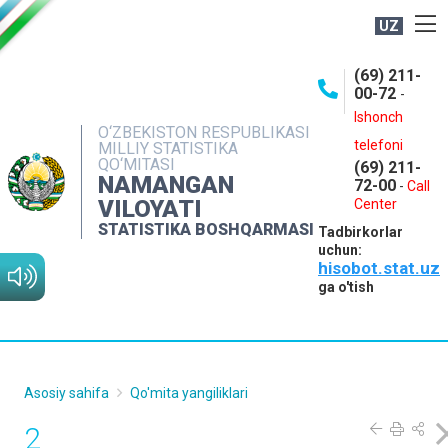
UZ
BOSHQARMA HAQIDA
(69) 211-
00-72
-
OCHIQ MA'LUMOTLAR
Ishonch
O‘ZBEKISTON RESPUBLIKASI
NASHRLAR
telefoni
MILLIY STATISTIKA
QO‘MITASI
(69) 211-
INTERAKTIV XIZMATLAR
NAMANGAN
72-00
-
Call
VILOYATI
MATBUOT XIZMATI
Center
STATISTIKA BOSHQARMASI
Tadbirkorlar
MUROJAATLAR
uchun:
hisobot.stat.uz
KONTAKTLAR
ga o'tish
Asosiy sahifa
Qo'mita yangiliklari
2