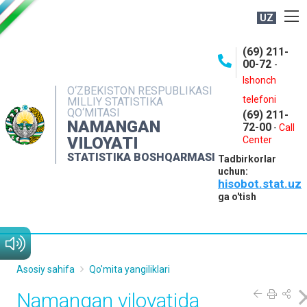
UZ
BOSHQARMA HAQIDA
(69) 211-
00-72
-
OCHIQ MA'LUMOTLAR
Ishonch
O‘ZBEKISTON RESPUBLIKASI
NASHRLAR
telefoni
MILLIY STATISTIKA
QO‘MITASI
(69) 211-
INTERAKTIV XIZMATLAR
NAMANGAN
72-00
-
Call
VILOYATI
MATBUOT XIZMATI
Center
STATISTIKA BOSHQARMASI
Tadbirkorlar
MUROJAATLAR
uchun:
hisobot.stat.uz
KONTAKTLAR
ga o'tish
Asosiy sahifa
Qo'mita yangiliklari
Namangan viloyatida