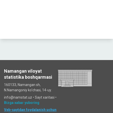
Namangan viloyat
statistika boshqarmasi
160133, Namangan sh,
N.Namangoniy ko'chasi, 14-uy.
info@namstat.uz •
Sayt xaritasi
•
Bizga xabar yuboring
Veb-saytdan foydalanish uchun