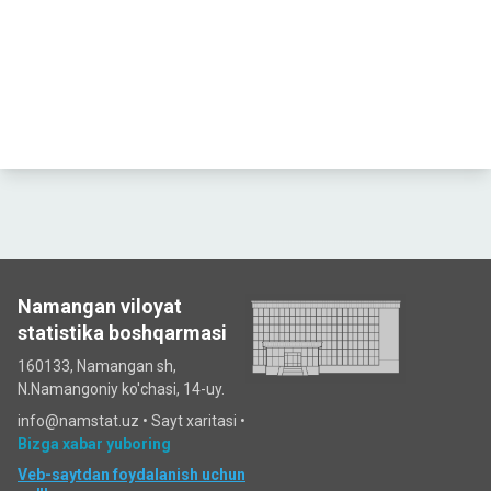
Namangan viloyat
statistika boshqarmasi
160133, Namangan sh,
N.Namangoniy ko'chasi, 14-uy.
info@namstat.uz •
Sayt xaritasi
•
Bizga xabar yuboring
Veb-saytdan foydalanish uchun