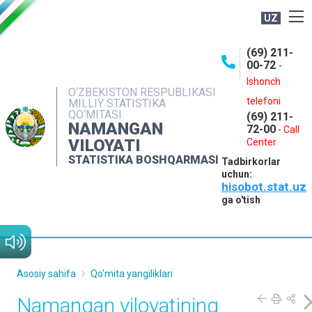
UZ
BOSHQARMA HAQIDA
(69) 211-
00-72
-
OCHIQ MA'LUMOTLAR
Ishonch
O‘ZBEKISTON RESPUBLIKASI
NASHRLAR
telefoni
MILLIY STATISTIKA
QO‘MITASI
(69) 211-
INTERAKTIV XIZMATLAR
NAMANGAN
72-00
-
Call
VILOYATI
MATBUOT XIZMATI
Center
STATISTIKA BOSHQARMASI
Tadbirkorlar
MUROJAATLAR
uchun:
hisobot.stat.uz
KONTAKTLAR
ga o'tish
Asosiy sahifa
Qo'mita yangiliklari
Namangan viloyatining