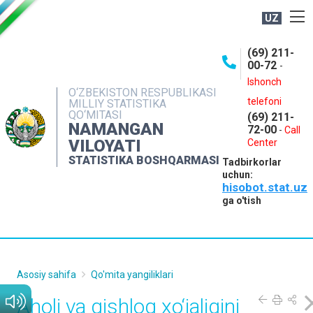
UZ
BOSHQARMA HAQIDA
(69) 211-
00-72
-
OCHIQ MA'LUMOTLAR
Ishonch
O‘ZBEKISTON RESPUBLIKASI
NASHRLAR
telefoni
MILLIY STATISTIKA
QO‘MITASI
(69) 211-
INTERAKTIV XIZMATLAR
NAMANGAN
72-00
-
Call
VILOYATI
MATBUOT XIZMATI
Center
STATISTIKA BOSHQARMASI
Tadbirkorlar
MUROJAATLAR
uchun:
hisobot.stat.uz
KONTAKTLAR
ga o'tish
Asosiy sahifa
Qo'mita yangiliklari
Aholi va qishloq xo‘jaligini