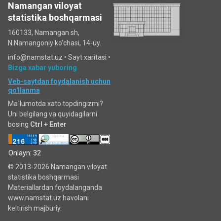
Namangan viloyat
statistika boshqarmasi
160133, Namangan sh,
N.Namangoniy ko'chasi, 14-uy.
info@namstat.uz •
Sayt xaritasi
•
Bizga xabar yuboring
Veb-saytdan foydalanish uchun
qo'llanma
Ma`lumotda xato topdingizmi?
Uni belgilang va quyidagilarni
bosing
Ctrl + Enter
Onlayn: 32
© 2013-2026 Namangan viloyat
statistika boshqarmasi
Materiallardan foydalanganda
www.namstat.uz havolani
keltirish majburiy.