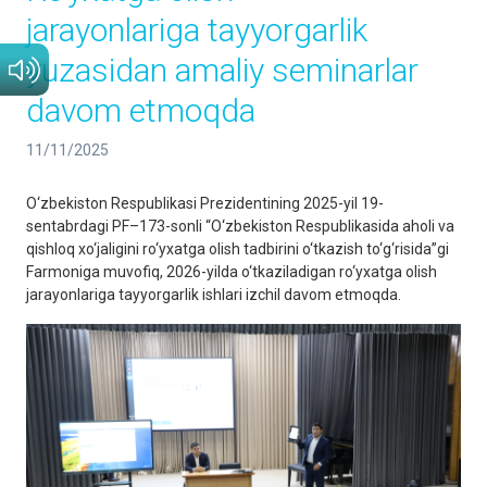
jarayonlariga tayyorgarlik
yuzasidan amaliy seminarlar
davom etmoqda
11/11/2025
O‘zbekiston Respublikasi Prezidentining 2025-yil 19-
sentabrdagi PF–173-sonli “O‘zbekiston Respublikasida aholi va
qishloq xo‘jaligini ro‘yxatga olish tadbirini o‘tkazish to‘g‘risida”gi
Farmoniga muvofiq, 2026-yilda o‘tkaziladigan ro‘yxatga olish
jarayonlariga tayyorgarlik ishlari izchil davom etmoqda.