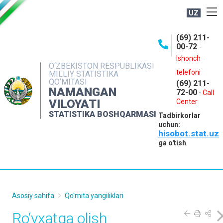
UZ
BOSHQARMA HAQIDA
(69) 211-
00-72
-
OCHIQ MA'LUMOTLAR
Ishonch
O‘ZBEKISTON RESPUBLIKASI
NASHRLAR
telefoni
MILLIY STATISTIKA
QO‘MITASI
(69) 211-
INTERAKTIV XIZMATLAR
NAMANGAN
72-00
-
Call
VILOYATI
MATBUOT XIZMATI
Center
STATISTIKA BOSHQARMASI
Tadbirkorlar
MUROJAATLAR
uchun:
hisobot.stat.uz
KONTAKTLAR
ga o'tish
Asosiy sahifa
Qo'mita yangiliklari
Ro‘yxatga olish