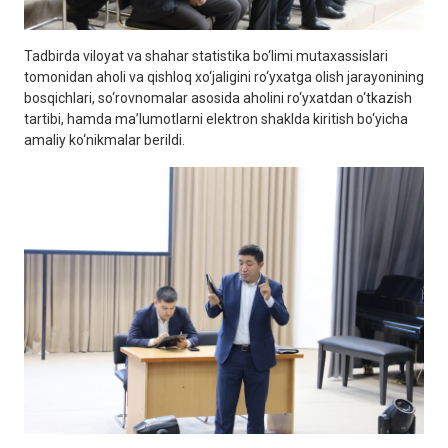
Tadbirda viloyat va shahar statistika bo‘limi mutaxassislari
tomonidan aholi va qishloq xo‘jaligini ro‘yxatga olish jarayonining
bosqichlari, so‘rovnomalar asosida aholini ro‘yxatdan o‘tkazish
tartibi, hamda ma’lumotlarni elektron shaklda kiritish bo‘yicha
amaliy ko‘nikmalar berildi.