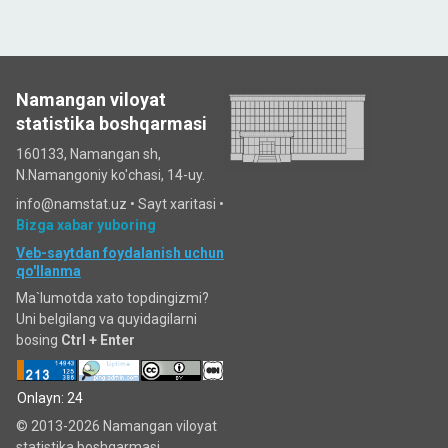
Namangan viloyat
statistika boshqarmasi
160133, Namangan sh,
N.Namangoniy ko'chasi, 14-uy.
info@namstat.uz •
Sayt xaritasi
•
Bizga xabar yuboring
Veb-saytdan foydalanish uchun
qo'llanma
Ma`lumotda xato topdingizmi?
Uni belgilang va quyidagilarni
bosing
Ctrl + Enter
Onlayn: 24
© 2013-2026 Namangan viloyat
statistika boshqarmasi