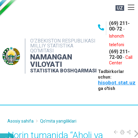
UZ
BOSHQARMA HAQIDA
(69) 211-
00-72
-
OCHIQ MA'LUMOTLAR
Ishonch
O‘ZBEKISTON RESPUBLIKASI
NASHRLAR
telefoni
MILLIY STATISTIKA
QO‘MITASI
(69) 211-
INTERAKTIV XIZMATLAR
NAMANGAN
72-00
-
Call
VILOYATI
MATBUOT XIZMATI
Center
STATISTIKA BOSHQARMASI
Tadbirkorlar
MUROJAATLAR
uchun:
hisobot.stat.uz
KONTAKTLAR
ga o'tish
Asosiy sahifa
Qo'mita yangiliklari
Norin tumanida “Aholi va