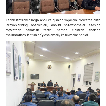
Tadbir ishtirokchilarga aholi va qishloq xo‘jaligini ro‘yxatga olish
jarayonlarining bosqichlari, aholini so‘rovnomalar asosida
ro‘yxatdan o‘tkazish tartibi hamda elektron shaklda
ma’lumotlarni kiritish bo‘yicha amaliy ko‘nikmalar berildi.