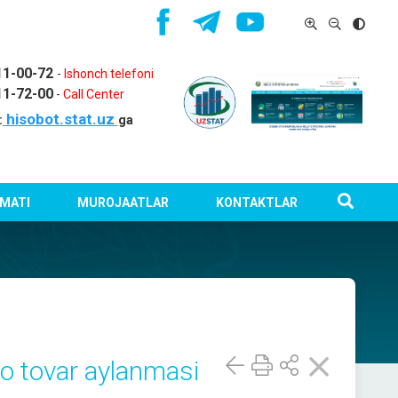
11-00-72
-
Ishonch telefoni
11-72-00
-
Call Center
hisobot.stat.uz
:
ga
MATI
MUROJAATLAR
KONTAKTLAR
o tovar aylanmasi