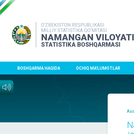
O‘ZBEKISTON RESPUBLIKASI
MILLIY STATISTIKA QO‘MITASI
NAMANGAN VILOYAT
STATISTIKA BOSHQARMASI
BOSHQARMA HAQIDA
OCHIQ MA'LUMOTLAR
Aso
N