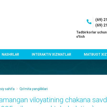
(69) 2
(69) 2
I
Tadbirkorlar uchun
o'tish
NASHRLAR
INTERAKTIV XIZMATLAR
MATBUOT XIZ
siy sahifa
Qo'mita yangiliklari
amangan viloyatining chakana savd