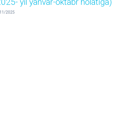
2025- yil yanvar-oktabr holatiga)
11/2025