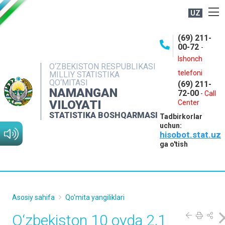
UZ
BOSHQARMA HAQIDA
(69) 211-
00-72
-
OCHIQ MA'LUMOTLAR
Ishonch
O‘ZBEKISTON RESPUBLIKASI
NASHRLAR
telefoni
MILLIY STATISTIKA
QO‘MITASI
(69) 211-
INTERAKTIV XIZMATLAR
NAMANGAN
72-00
-
Call
VILOYATI
MATBUOT XIZMATI
Center
STATISTIKA BOSHQARMASI
Tadbirkorlar
MUROJAATLAR
uchun:
hisobot.stat.uz
KONTAKTLAR
ga o'tish
Asosiy sahifa
Qo'mita yangiliklari
O‘zbekiston 10 oyda 2,1