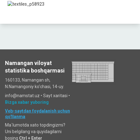
Namangan viloyat
statistika boshqarmasi
160133, Namangan sh,
N.Namangoniy ko'chasi, 14-uy.
info@namstat.uz •
Sayt xaritasi
•
Bizga xabar yuboring
Veb-saytdan foydalanish uchun
qo'llanma
Ma`lumotda xato topdingizmi?
Uni belgilang va quyidagilarni
bosing
Ctrl + Enter