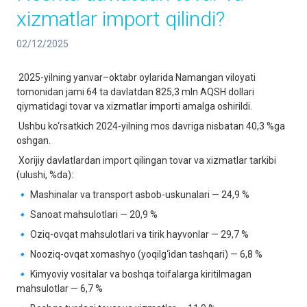
xizmatlar import qilindi?
02/12/2025
2025-yilning yanvar–oktabr oylarida Namangan viloyati
tomonidan jami 64 ta davlatdan 825,3 mln AQSH dollari
qiymatidagi tovar va xizmatlar importi amalga oshirildi.
Ushbu ko‘rsatkich 2024-yilning mos davriga nisbatan 40,3 %ga
oshgan.
Xorijiy davlatlardan import qilingan tovar va xizmatlar tarkibi
(ulushi, %da):
🔹 Mashinalar va transport asbob-uskunalari — 24,9 %
🔹 Sanoat mahsulotlari — 20,9 %
🔹 Oziq-ovqat mahsulotlari va tirik hayvonlar — 29,7 %
🔹 Nooziq-ovqat xomashyo (yoqilg‘idan tashqari) — 6,8 %
🔹 Kimyoviy vositalar va boshqa toifalarga kiritilmagan
mahsulotlar — 6,7 %