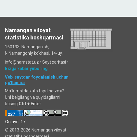
Namangan viloyat
statistika boshqarmasi
160133, Namangan sh,
N.Namangoniy ko'chasi, 14-uy.
info@namstat.uz •
Sayt xaritasi
•
Bizga xabar yuboring
Veb-saytdan foydalanish uchun
qo'llanma
Ma`lumotda xato topdingizmi?
Uni belgilang va quyidagilarni
bosing
Ctrl + Enter
Onlayn: 17
© 2013-2026 Namangan viloyat
statistika boshqarmasi