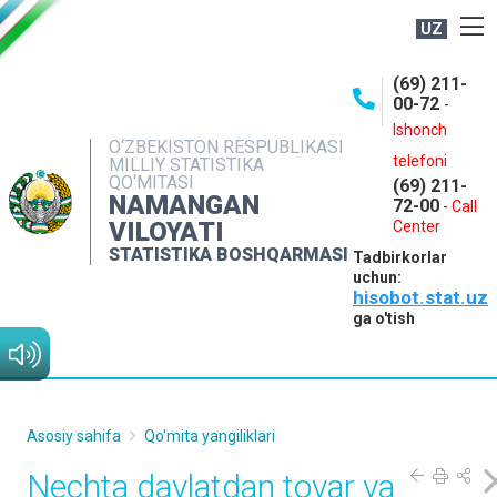
UZ
BOSHQARMA HAQIDA
(69) 211-
00-72
-
OCHIQ MA'LUMOTLAR
Ishonch
O‘ZBEKISTON RESPUBLIKASI
NASHRLAR
telefoni
MILLIY STATISTIKA
QO‘MITASI
(69) 211-
INTERAKTIV XIZMATLAR
NAMANGAN
72-00
-
Call
VILOYATI
MATBUOT XIZMATI
Center
STATISTIKA BOSHQARMASI
Tadbirkorlar
MUROJAATLAR
uchun:
hisobot.stat.uz
KONTAKTLAR
ga o'tish
Asosiy sahifa
Qo'mita yangiliklari
Nechta davlatdan tovar va