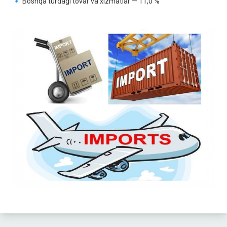
🔹 Boshqa turdagi tovar va xizmatlar — 11,0 %