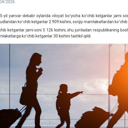
04/2026
5-yil yanvar-dekabr oylarida viloyat boʻyicha koʻchib kelganlar jami s
dlaridan koʻchib kelganlar 2 909 kishini, xorijiy mamlakatlardan koʻchib k
chib ketganlar jami soni 5 126 kishini, shu jumladan respublikaning bosh
lakatlarga koʻchib ketganlar 30 kishini tashkil qildi.