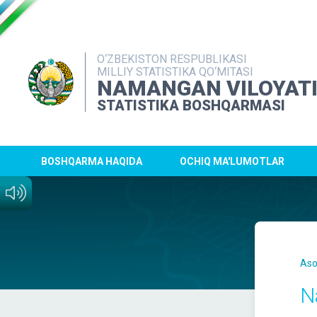
O‘ZBEKISTON RESPUBLIKASI
MILLIY STATISTIKA QO‘MITASI
NAMANGAN VILOYAT
STATISTIKA BOSHQARMASI
BOSHQARMA HAQIDA
OCHIQ MA'LUMOTLAR
Aso
N