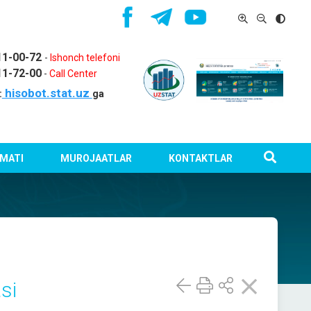
11-00-72
-
Ishonch telefoni
11-72-00
-
Call Center
hisobot.stat.uz
:
ga
MATI
MUROJAATLAR
KONTAKTLAR
si