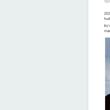
10/
202
hudu
Koʻ
mam