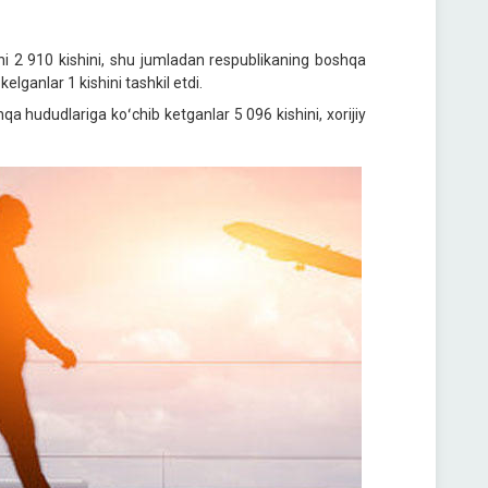
oni 2 910 kishini, shu jumladan respublikaning boshqa
elganlar 1 kishini tashkil etdi.
qa hududlariga koʻchib ketganlar 5 096 kishini, xorijiy