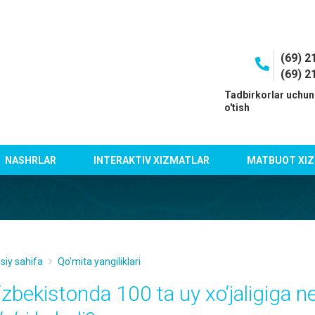
(69) 2
(69) 2
I
Tadbirkorlar uchun
o'tish
NASHRLAR
INTERAKTIV XIZMATLAR
MATBUOT XIZ
siy sahifa
Qo'mita yangiliklari
‘zbekistonda 100 ta uy xo‘jaligiga 