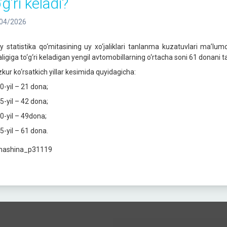
‘g‘ri keladi?
04/2026
liy statistika qo‘mitasining uy xo‘jaliklari tanlanma kuzatuvlari ma’l
aligiga to‘g‘ri keladigan yengil avtomobillarning o‘rtacha soni 61 donani t
kur ko‘rsatkich yillar kesimida quyidagicha:
0-yil – 21 dona;
5-yil – 42 dona;
0-yil – 49dona;
5-yil – 61 dona.