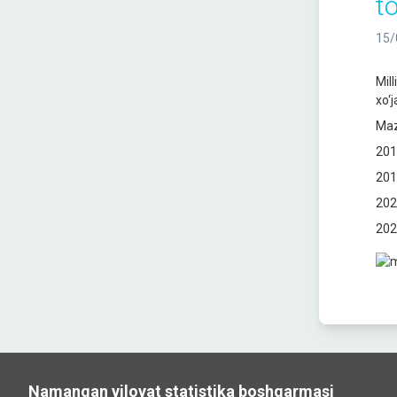
to
15/
Mil
xo‘j
Maz
201
201
202
202
Namangan viloyat statistika boshqarmasi