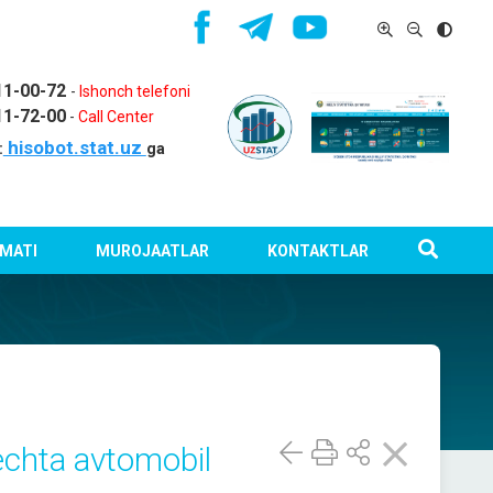
11-00-72
-
Ishonch telefoni
11-72-00
-
Call Center
hisobot.stat.uz
:
ga
MATI
MUROJAATLAR
KONTAKTLAR
nechta avtomobil