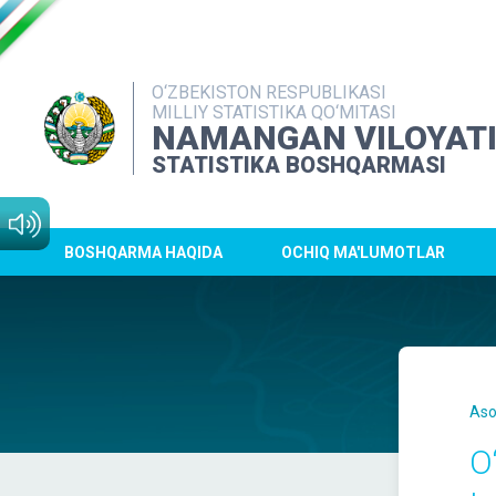
O‘ZBEKISTON RESPUBLIKASI
MILLIY STATISTIKA QO‘MITASI
NAMANGAN VILOYAT
STATISTIKA BOSHQARMASI
BOSHQARMA HAQIDA
OCHIQ MA'LUMOTLAR
Aso
O