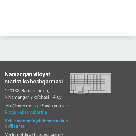
Namangan viloyat
statistika boshqarmasi
160133, Namangan sh,
N.Namangoniy ko'chasi, 14-uy.
info@namstat.uz •
Sayt xaritasi
•
Bizga xabar yuboring
Veb-saytdan foydalanish uchun
qo'llanma
Ma`lumotda xato topdingizmi?