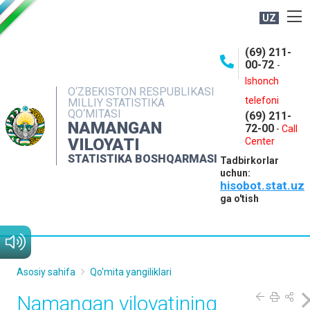
UZ
BOSHQARMA HAQIDA
(69) 211-
00-72
-
OCHIQ MA'LUMOTLAR
Ishonch
O‘ZBEKISTON RESPUBLIKASI
NASHRLAR
telefoni
MILLIY STATISTIKA
QO‘MITASI
(69) 211-
INTERAKTIV XIZMATLAR
NAMANGAN
72-00
-
Call
VILOYATI
MATBUOT XIZMATI
Center
STATISTIKA BOSHQARMASI
Tadbirkorlar
MUROJAATLAR
uchun:
hisobot.stat.uz
KONTAKTLAR
ga o'tish
Asosiy sahifa
Qo'mita yangiliklari
Namangan viloyatining