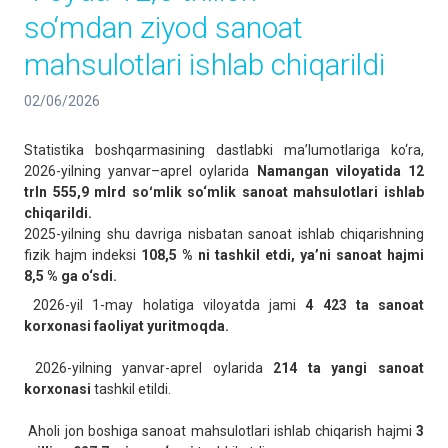
so‘mdan ziyod sanoat
mahsulotlari ishlab chiqarildi
02/06/2026
Statistika boshqarmasining dastlabki ma’lumotlariga ko‘ra,
2026-yilning yanvar–aprel oylarida
Namangan viloyatida 12
trln 555,9 mlrd soʻmlik
so‘mlik sanoat mahsulotlari ishlab
chiqarildi.
2025-yilning shu davriga nisbatan sanoat ishlab chiqarishning
fizik hajm indeksi
108,5 % ni tashkil etdi, ya’ni sanoat hajmi
8,5 % ga o‘sdi.
2026-yil 1-may holatiga viloyatda jami
4 423 ta sanoat
korxonasi faoliyat yuritmoqda.
2026-yilning yanvar-aprel oylarida
214 ta yangi sanoat
korxonasi
tashkil etildi.
Aholi jon boshiga sanoat mahsulotlari ishlab chiqarish hajmi
3