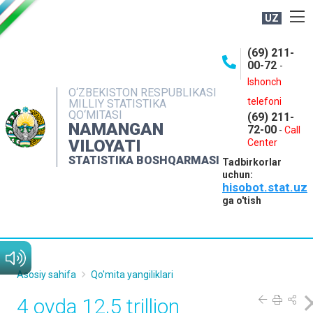
UZ
BOSHQARMA HAQIDA
(69) 211-
00-72
-
OCHIQ MA'LUMOTLAR
Ishonch
O‘ZBEKISTON RESPUBLIKASI
NASHRLAR
telefoni
MILLIY STATISTIKA
QO‘MITASI
(69) 211-
INTERAKTIV XIZMATLAR
NAMANGAN
72-00
-
Call
VILOYATI
MATBUOT XIZMATI
Center
STATISTIKA BOSHQARMASI
Tadbirkorlar
MUROJAATLAR
uchun:
hisobot.stat.uz
KONTAKTLAR
ga o'tish
Asosiy sahifa
Qo'mita yangiliklari
4 oyda 12,5 trillion