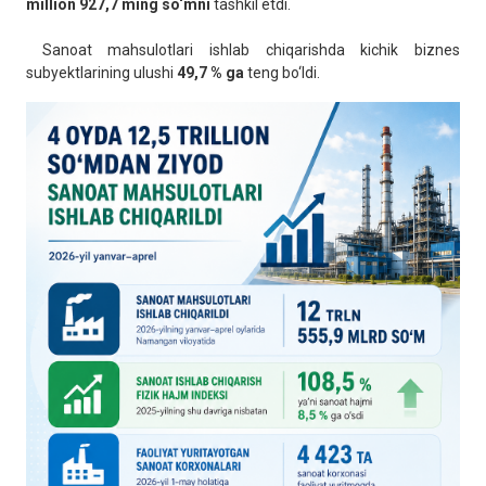
million 927,7 ming so‘mni
tashkil etdi.
Sanoat mahsulotlari ishlab chiqarishda kichik biznes
subyektlarining ulushi
49,7 % ga
teng bo‘ldi.