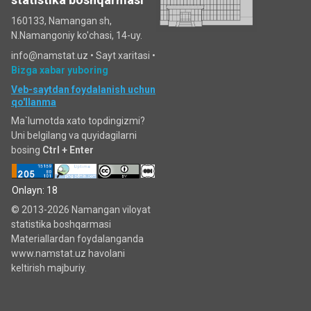
160133, Namangan sh,
N.Namangoniy ko'chasi, 14-uy.
info@namstat.uz •
Sayt xaritasi
•
Bizga xabar yuboring
Veb-saytdan foydalanish uchun
qo'llanma
Ma`lumotda xato topdingizmi?
Uni belgilang va quyidagilarni
bosing
Ctrl + Enter
Onlayn: 18
© 2013-2026 Namangan viloyat
statistika boshqarmasi
Materiallardan foydalanganda
www.namstat.uz havolani
keltirish majburiy.