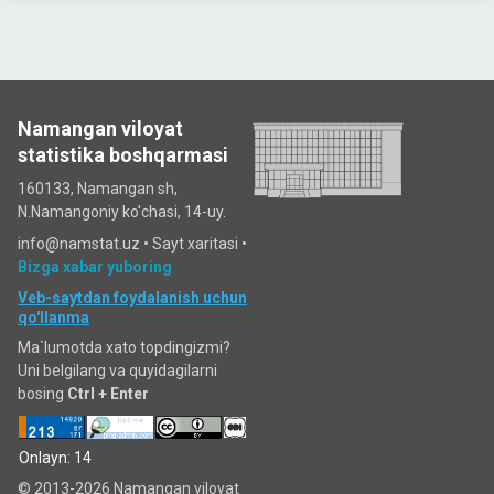
Namangan viloyat
statistika boshqarmasi
160133, Namangan sh,
N.Namangoniy ko'chasi, 14-uy.
info@namstat.uz •
Sayt xaritasi
•
Bizga xabar yuboring
Veb-saytdan foydalanish uchun
qo'llanma
Ma`lumotda xato topdingizmi?
Uni belgilang va quyidagilarni
bosing
Ctrl + Enter
Onlayn: 14
© 2013-2026 Namangan viloyat