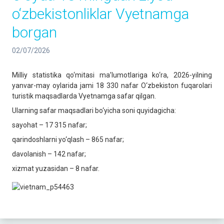
o‘zbekistonliklar Vyetnamga
borgan
02/07/2026
Milliy statistika qo‘mitasi ma’lumotlariga ko‘ra, 2026-yilning
yanvar-may oylarida jami 18 330 nafar O‘zbekiston fuqarolari
turistik maqsadlarda Vyetnamga safar qilgan.
Ularning safar maqsadlari bo‘yicha soni quyidagicha:
sayohat – 17 315 nafar;
qarindoshlarni yo‘qlash – 865 nafar;
davolanish – 142 nafar;
xizmat yuzasidan – 8 nafar.