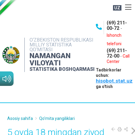
UZ
BOSHQARMA HAQIDA
(69) 211-
00-72
-
OCHIQ MA'LUMOTLAR
Ishonch
O‘ZBEKISTON RESPUBLIKASI
NASHRLAR
telefoni
MILLIY STATISTIKA
QO‘MITASI
(69) 211-
INTERAKTIV XIZMATLAR
NAMANGAN
72-00
-
Call
VILOYATI
MATBUOT XIZMATI
Center
STATISTIKA BOSHQARMASI
Tadbirkorlar
MUROJAATLAR
uchun:
hisobot.stat.uz
KONTAKTLAR
ga o'tish
Asosiy sahifa
Qo'mita yangiliklari
5 oyda 18 mingdan ziyod