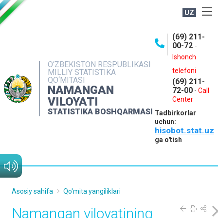
UZ
BOSHQARMA HAQIDA
(69) 211-
00-72
-
OCHIQ MA'LUMOTLAR
Ishonch
O‘ZBEKISTON RESPUBLIKASI
NASHRLAR
telefoni
MILLIY STATISTIKA
QO‘MITASI
(69) 211-
INTERAKTIV XIZMATLAR
NAMANGAN
72-00
-
Call
VILOYATI
MATBUOT XIZMATI
Center
STATISTIKA BOSHQARMASI
Tadbirkorlar
MUROJAATLAR
uchun:
hisobot.stat.uz
KONTAKTLAR
ga o'tish
Asosiy sahifa
Qo'mita yangiliklari
Namangan viloyatining