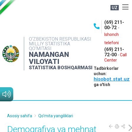
UZ
BOSHQARMA HAQIDA
(69) 211-
00-72
-
OCHIQ MA'LUMOTLAR
Ishonch
O‘ZBEKISTON RESPUBLIKASI
NASHRLAR
telefoni
MILLIY STATISTIKA
QO‘MITASI
(69) 211-
INTERAKTIV XIZMATLAR
NAMANGAN
72-00
-
Call
VILOYATI
MATBUOT XIZMATI
Center
STATISTIKA BOSHQARMASI
Tadbirkorlar
MUROJAATLAR
uchun:
hisobot.stat.uz
KONTAKTLAR
ga o'tish
Asosiy sahifa
Qo'mita yangiliklari
Demografiya va mehnat