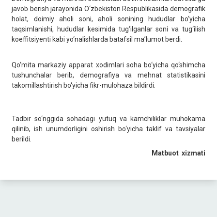
javob berish jarayonida O‘zbekiston Respublikasida demografik
holat, doimiy aholi soni, aholi sonining hududlar bo‘yicha
taqsimlanishi, hududlar kesimida tug‘ilganlar soni va tug‘ilish
koeffitsiyenti kabi yo‘nalishlarda batafsil ma’lumot berdi.
Qo‘mita markaziy apparat xodimlari soha bo‘yicha qo‘shimcha
tushunchalar berib, demografiya va mehnat statistikasini
takomillashtirish bo‘yicha fikr-mulohaza bildirdi.
Tadbir so‘nggida sohadagi yutuq va kamchiliklar muhokama
qilinib, ish unumdorligini oshirish bo‘yicha taklif va tavsiyalar
berildi.
Matbuot
xizmati