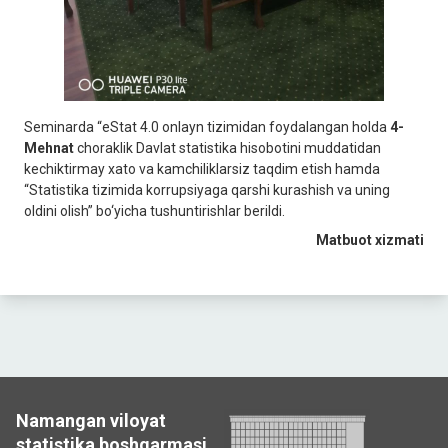
Seminarda “eStat 4.0 onlayn tizimidan foydalangan holda
4-
Mehnat
choraklik Davlat statistika hisobotini muddatidan
kechiktirmay xato va kamchiliklarsiz taqdim etish hamda
“Statistika tizimida korrupsiyaga qarshi kurashish va uning
oldini olish” bo‘yicha tushuntirishlar berildi.
Matbuot xizmati
Namangan viloyat
statistika boshqarmasi