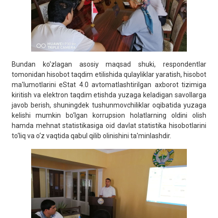
Bundan ko'zlagan asosiy maqsad shuki, respondentlar
tomonidan hisobot taqdim etilishida qulayliklar yaratish, hisobot
ma'lumotlarini eStat 4.0 avtomatlashtirilgan axborot tizimiga
kiritish va elektron taqdim etishda yuzaga keladigan savollarga
javob berish, shuningdek tushunmovchiliklar oqibatida yuzaga
kelishi mumkin bo‘lgan korrupsion holatlarning oldini olish
hamda mehnat statistikasiga oid davlat statistika hisobotlarini
to‘liq va o‘z vaqtida qabul qilib olinishini ta'minlashdir.