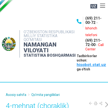
UZ
BOSHQARMA HAQIDA
(69) 211-
00-72
-
OCHIQ MA'LUMOTLAR
Ishonch
O‘ZBEKISTON RESPUBLIKASI
NASHRLAR
telefoni
MILLIY STATISTIKA
QO‘MITASI
(69) 211-
INTERAKTIV XIZMATLAR
NAMANGAN
72-00
-
Call
VILOYATI
MATBUOT XIZMATI
Center
STATISTIKA BOSHQARMASI
Tadbirkorlar
MUROJAATLAR
uchun:
hisobot.stat.uz
KONTAKTLAR
ga o'tish
Asosiy sahifa
Qo'mita yangiliklari
4-mehnat (choraklik)