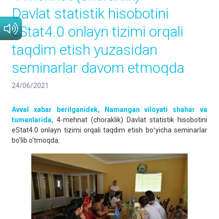
Davlat statistik hisobotini
eStat4.0 onlayn tizimi orqali
taqdim etish yuzasidan
seminarlar davom etmoqda
24/06/2021
Avval xabar berilganidek, Namangan viloyati shahar va
tumanlarida,
4-mehnat (choraklik) Davlat statistik hisobotini
eStat4.0 onlayn tizimi orqali taqdim etish boʻyicha seminarlar
bo‘lib o‘tmoqda.