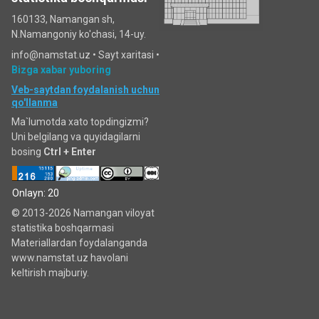
160133, Namangan sh,
N.Namangoniy ko'chasi, 14-uy.
info@namstat.uz •
Sayt xaritasi
•
Bizga xabar yuboring
Veb-saytdan foydalanish uchun
qo'llanma
Ma`lumotda xato topdingizmi?
Uni belgilang va quyidagilarni
bosing
Ctrl + Enter
Onlayn: 20
© 2013-2026 Namangan viloyat
statistika boshqarmasi
Materiallardan foydalanganda
www.namstat.uz havolani
keltirish majburiy.