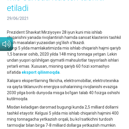
etiladi
29/06/2021
Prezident Shavkat Mirziyoyev 28 iyun kuni mis ishlab
chiqarishni yanada rivojlantirish hamda sanoat klasterini tashkil
etish masalalari yuzasidan yig‘ilish o‘tkazdi.
Oxirgi 5 yilda mamlakatimizda mis ishlab chiqarish hajmi qariyb
1,5 baravar oshib, 2020 yilda 148 ming tonnaga yetgan. Lekin
undan yuqori qo‘shilgan qiymatli mahsulotlar tayyorlash ishlari
yetarli emas. Xususan, misning qariyb 60 foizi xomashyo
sifatida
eksport qilinmoqda
.
Xalqaro ekspertlarning fikricha, elektromobillar, elektrotexnika
va qayta tiklanuvchi energiya sohalarining rivojlanishi evaziga
2030 yilga borib dunyoda misga bo‘lgan talab 40 foizga oshishi
kutilmoqda.
Misdan keladigan daromad bugungi kunda 2,5 milliard dollarni
tashkil etayotir. Kelgusi 5 yilda mis ishlab chiqarish hajmini 400
ming tonnagacha yetkazish orqali, bu ko‘rsatkichni turdosh
tarmoqlar bilan birga 7-8 milliard dollarga yetkazish mumkin.