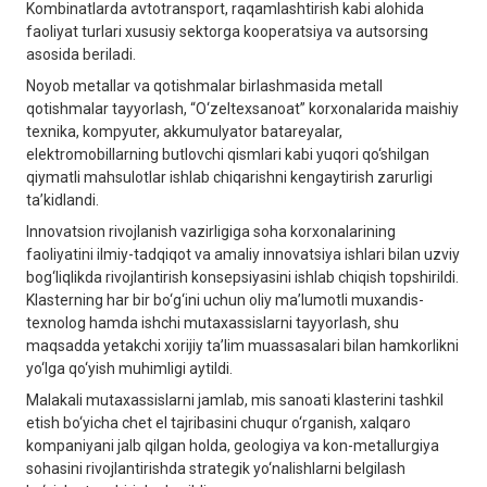
Kombinatlarda avtotransport, raqamlashtirish kabi alohida
faoliyat turlari xususiy sektorga kooperatsiya va autsorsing
asosida beriladi.
Noyob metallar va qotishmalar birlashmasida metall
qotishmalar tayyorlash, “O‘zeltexsanoat” korxonalarida maishiy
texnika, kompyuter, akkumulyator batareyalar,
elektromobillarning butlovchi qismlari kabi yuqori qo‘shilgan
qiymatli mahsulotlar ishlab chiqarishni kengaytirish zarurligi
ta’kidlandi.
Innovatsion rivojlanish vazirligiga soha korxonalarining
faoliyatini ilmiy-tadqiqot va amaliy innovatsiya ishlari bilan uzviy
bog‘liqlikda rivojlantirish konsepsiyasini ishlab chiqish topshirildi.
Klasterning har bir bo‘g‘ini uchun oliy ma’lumotli muxandis-
texnolog hamda ishchi mutaxassislarni tayyorlash, shu
maqsadda yetakchi xorijiy ta’lim muassasalari bilan hamkorlikni
yo‘lga qo‘yish muhimligi aytildi.
Malakali mutaxassislarni jamlab, mis sanoati klasterini tashkil
etish bo‘yicha chet el tajribasini chuqur o‘rganish, xalqaro
kompaniyani jalb qilgan holda, geologiya va kon-metallurgiya
sohasini rivojlantirishda strategik yo‘nalishlarni belgilash