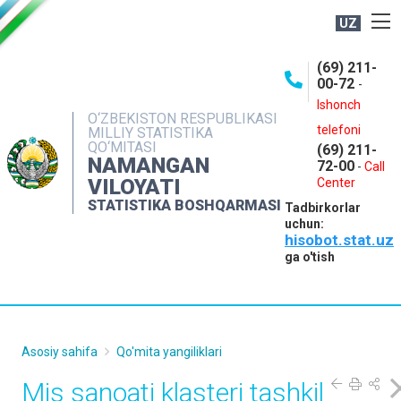
UZ
BOSHQARMA HAQIDA
(69) 211-
00-72
-
OCHIQ MA'LUMOTLAR
Ishonch
O‘ZBEKISTON RESPUBLIKASI
NASHRLAR
telefoni
MILLIY STATISTIKA
QO‘MITASI
(69) 211-
INTERAKTIV XIZMATLAR
NAMANGAN
72-00
-
Call
VILOYATI
MATBUOT XIZMATI
Center
STATISTIKA BOSHQARMASI
Tadbirkorlar
MUROJAATLAR
uchun:
hisobot.stat.uz
KONTAKTLAR
ga o'tish
Asosiy sahifa
Qo'mita yangiliklari
Mis sanoati klasteri tashkil