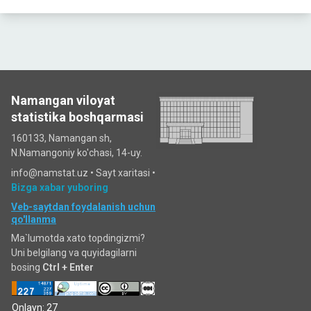
Namangan viloyat
statistika boshqarmasi
160133, Namangan sh,
N.Namangoniy ko'chasi, 14-uy.
info@namstat.uz •
Sayt xaritasi
•
Bizga xabar yuboring
Veb-saytdan foydalanish uchun
qo'llanma
Ma`lumotda xato topdingizmi?
Uni belgilang va quyidagilarni
bosing
Ctrl + Enter
Onlayn: 27