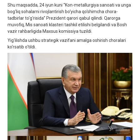
Shu maqsadda, 24 iyun kuni “Kon-metallurgiya sanoati va unga
bog‘liq sohalarni rivojlantirish bo‘yicha qo‘shimcha chora-
tadbirlar to‘g‘risida” Prezident qarori qabul qilindi. Qarorga
muvofiq, Mis sanoati klasteri tashkil etilishi belgilandi va Bosh
vazir rahbarligida Maxsus komissiya tuzildi.
Yig‘ilishda ushbu strategik vazifani amalga oshirish choralari
ko‘rsatib o‘tildi.