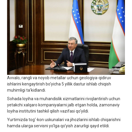
Avvalo, rangli va noyob metallar uchun geologiya-qidiruv
ishlarini kengaytirish bo‘yicha 5 yillik dastur ishlab chiqish
muhimligi ta’kidlandi.
Sohada loyiha va muhandislik xizmatlarini rivojlantirish uchun
yetakchi xalqaro kompaniyalarni jalb etgan holda, zamonaviy
loyiha institutini tashkil qilish vazifasi qo‘yildi.
Yurtimizda tog‘-kon uskunalari va jihozlarini ishlab chiqarishni
hamda ularga servisni yo‘lga qo‘yish zarurligi qayd etildi.