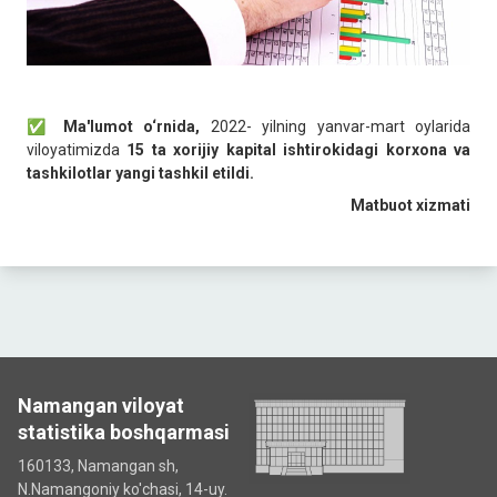
✅ Ma'lumot o‘rnida,
2022- yilning yanvar-mart oylarida
viloyatimizda
15 ta xorijiy kapital ishtirokidagi korxona va
tashkilotlar yangi tashkil etildi.
Matbuot xizmati
Namangan viloyat
statistika boshqarmasi
160133, Namangan sh,
N.Namangoniy ko'chasi, 14-uy.