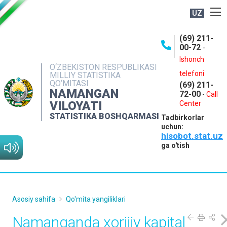
UZ
BOSHQARMA HAQIDA
(69) 211-
00-72
-
OCHIQ MA'LUMOTLAR
Ishonch
O‘ZBEKISTON RESPUBLIKASI
NASHRLAR
telefoni
MILLIY STATISTIKA
QO‘MITASI
(69) 211-
INTERAKTIV XIZMATLAR
NAMANGAN
72-00
-
Call
VILOYATI
MATBUOT XIZMATI
Center
STATISTIKA BOSHQARMASI
Tadbirkorlar
MUROJAATLAR
uchun:
hisobot.stat.uz
KONTAKTLAR
ga o'tish
Asosiy sahifa
Qo'mita yangiliklari
Namanganda xorijiy kapital