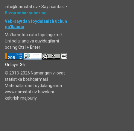
info@namstat.uz •
Sayt xaritasi
•
Bizga xabar yuboring
Veb-saytdan foydalanish uchun
qo'llanma
Ma`lumotda xato topdingizmi?
Uni belgilang va quyidagilarni
bosing
Ctrl + Enter
Onlayn: 36
© 2013-2026 Namangan viloyat
statistika boshqarmasi
Materiallardan foydalanganda
www.namstat.uz havolani
keltirish majburiy.