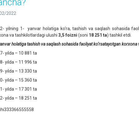
ancha?
02/2022
2- yilning 1- yanvar holatiga ko‘ra, tashish va saqlash sohasida faol
xona va tashkilotlardagi ulushi
3,5 foizni
(soni
18 2
51
ta
) tashkil etdi.
anvar holatiga t
ashish va saqlash
sohasida faoliyat ko‘rsatayotgan korxona va
7- yilda – 10 881 ta
8- yilda – 11 996 ta
9- yilda – 13 330 ta
0- yilda – 15 360 ta
1- yilda – 17 301 ta
2- yilda – 18 251 ta