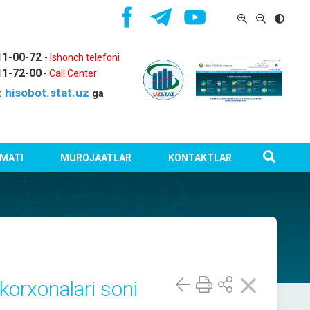
11-00-72
-
Ishonch telefoni
11-72-00
-
Call Center
hisobot.stat.uz
:
ga
MATI
MUROJAATLAR
KONTAKTLAR
korxonalari soni