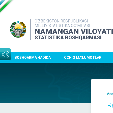
O‘ZBEKISTON RESPUBLIKASI
MILLIY STATISTIKA QO‘MITASI
NAMANGAN VILOYAT
STATISTIKA BOSHQARMASI
BOSHQARMA HAQIDA
OCHIQ MA'LUMOTLAR
Aso
R