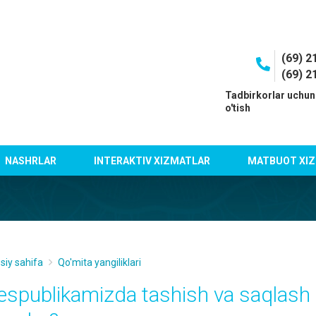
(69) 2
(69) 2
I
Tadbirkorlar uchun
o'tish
NASHRLAR
INTERAKTIV XIZMATLAR
MATBUOT XIZ
siy sahifa
Qo'mita yangiliklari
espublikamizda tashish va saqlash 