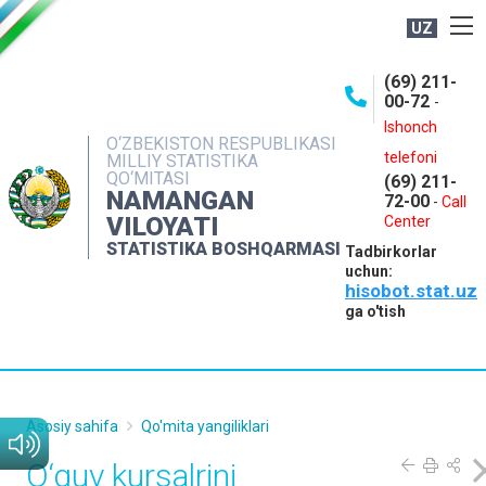
UZ
BOSHQARMA HAQIDA
(69) 211-
00-72
-
OCHIQ MA'LUMOTLAR
Ishonch
O‘ZBEKISTON RESPUBLIKASI
NASHRLAR
telefoni
MILLIY STATISTIKA
QO‘MITASI
(69) 211-
INTERAKTIV XIZMATLAR
NAMANGAN
72-00
-
Call
VILOYATI
MATBUOT XIZMATI
Center
STATISTIKA BOSHQARMASI
Tadbirkorlar
MUROJAATLAR
uchun:
hisobot.stat.uz
KONTAKTLAR
ga o'tish
Asosiy sahifa
Qo'mita yangiliklari
O‘quv kursalrini