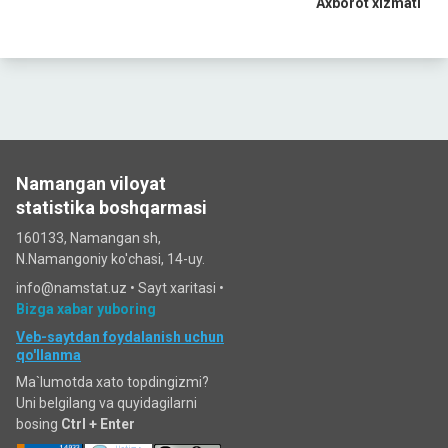
Axborot
xizmati
Namangan viloyat
statistika boshqarmasi
160133, Namangan sh,
N.Namangoniy ko'chasi, 14-uy.
info@namstat.uz •
Sayt xaritasi
•
Bizga xabar yuboring
Veb-saytdan foydalanish uchun
qo'llanma
Ma`lumotda xato topdingizmi?
Uni belgilang va quyidagilarni
bosing
Ctrl + Enter