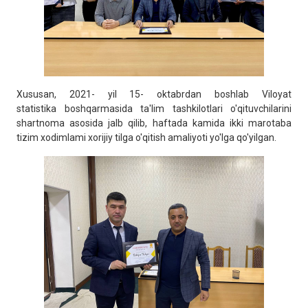
Xususan, 2021- yil 15- oktabrdan boshlab Viloyat
statistika boshqarmasida ta'lim tashkilotlari o'qituvchilarini
shartnoma asosida jalb qilib, haftada kamida ikki marotaba
tizim xodimlami xorijiy tilga o'qitish amaliyoti yo'lga qo'yilgan.