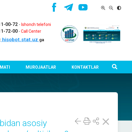
11-00-72
-
Ishonch telefoni
11-72-00
-
Call Center
hisobot.stat.uz
:
ga
MATI
MUROJAATLAR
KONTAKTLAR
obidan asosiy