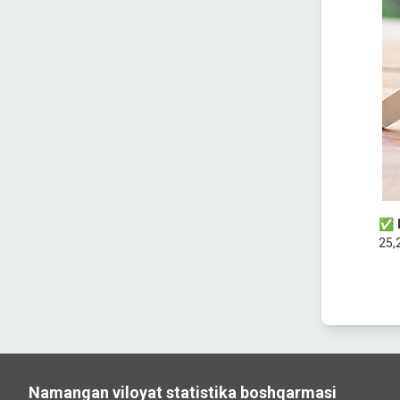
✅
25,2
Namangan viloyat statistika boshqarmasi