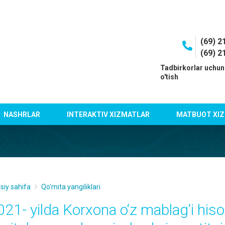
(69) 2
(69) 2
I
Tadbirkorlar uchun
o'tish
NASHRLAR
INTERAKTIV XIZMATLAR
MATBUOT XIZ
siy sahifa
Qo'mita yangiliklari
021- yilda Korxona o‘z mablag‘i his