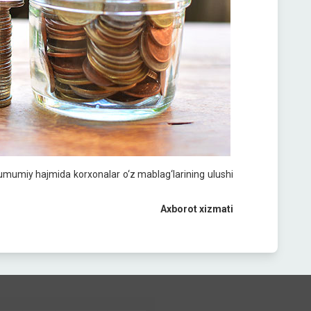
ar umumiy hajmida korxonalar o‘z mablag‘larining ulushi
Axborot xizmati