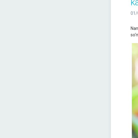
k
01/
Nama
so‘m