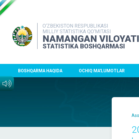
O‘ZBEKISTON RESPUBLIKASI
MILLIY STATISTIKA QO‘MITASI
NAMANGAN VILOYAT
STATISTIKA BOSHQARMASI
BOSHQARMA HAQIDA
OCHIQ MA'LUMOTLAR
Aso
2