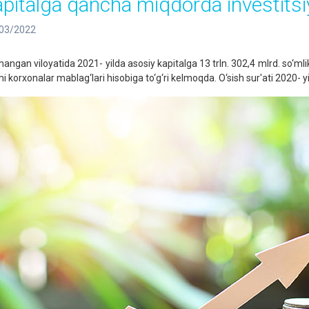
apitalga qancha miqdorda investitsiya
03/2022
ngan viloyatida 2021- yilda asosiy kapitalga 13 trln. 302,4 mlrd. so‘mlik i
i korxonalar mablag‘lari hisobiga to‘g‘ri kelmoqda. O‘sish sur'ati 2020- yi