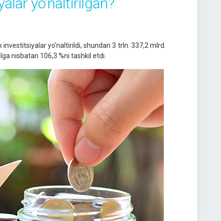
lar yo‘naltirilgan?
nvestitsiyalar yo‘naltirildi, shundan 3 trln. 337,2 mlrd.
lga nisbatan 106,3 %ni tashkil etdi.