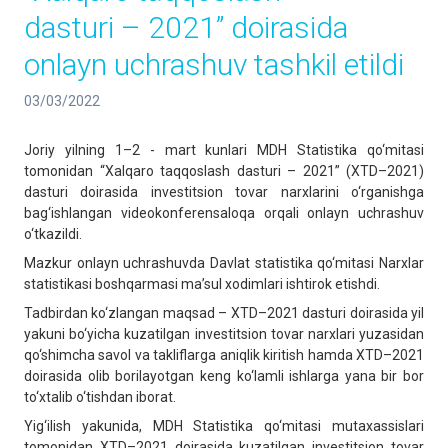
dasturi – 2021” doirasida
onlayn uchrashuv tashkil etildi
03/03/2022
Joriy yilning 1–2 - mart kunlari MDH Statistika qo‘mitasi
tomonidan “Xalqaro taqqoslash dasturi – 2021” (XTD–2021)
dasturi doirasida investitsion tovar narxlarini o‘rganishga
bag‘ishlangan videokonferensaloqa orqali onlayn uchrashuv
o‘tkazildi.
Mazkur onlayn uchrashuvda Davlat statistika qo‘mitasi Narxlar
statistikasi boshqarmasi ma’sul xodimlari ishtirok etishdi.
Tadbirdan ko‘zlangan maqsad – XTD–2021 dasturi doirasida yil
yakuni bo‘yicha kuzatilgan investitsion tovar narxlari yuzasidan
qo‘shimcha savol va takliflarga aniqlik kiritish hamda XTD–2021
doirasida olib borilayotgan keng ko‘lamli ishlarga yana bir bor
to‘xtalib o‘tishdan iborat.
Yig‘ilish yakunida, MDH Statistika qo‘mitasi mutaxassislari
tomonidan XTD–2021 doirasida kuzatilgan investitsion tovar