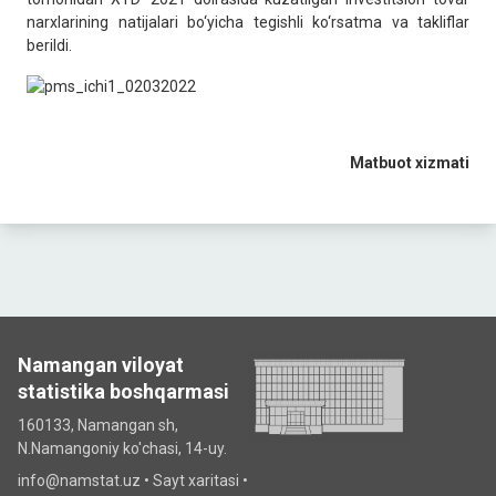
narxlarining natijalari bo‘yicha tegishli ko‘rsatma va takliflar
berildi.
Matbuot
xizmati
Namangan viloyat
statistika boshqarmasi
160133, Namangan sh,
N.Namangoniy ko'chasi, 14-uy.
info@namstat.uz •
Sayt xaritasi
•