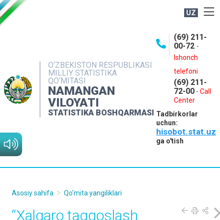
UZ
BOSHQARMA HAQIDA
(69) 211-
00-72
-
OCHIQ MA'LUMOTLAR
Ishonch
O‘ZBEKISTON RESPUBLIKASI
NASHRLAR
telefoni
MILLIY STATISTIKA
QO‘MITASI
(69) 211-
INTERAKTIV XIZMATLAR
NAMANGAN
72-00
-
Call
VILOYATI
MATBUOT XIZMATI
Center
STATISTIKA BOSHQARMASI
Tadbirkorlar
MUROJAATLAR
uchun:
hisobot.stat.uz
KONTAKTLAR
ga o'tish
Asosiy sahifa
Qo'mita yangiliklari
“Xalqaro taqqoslash