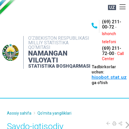
UZ
BOSHQARMA HAQIDA
(69) 211-
00-72
-
OCHIQ MA'LUMOTLAR
Ishonch
O‘ZBEKISTON RESPUBLIKASI
NASHRLAR
telefoni
MILLIY STATISTIKA
QO‘MITASI
(69) 211-
INTERAKTIV XIZMATLAR
NAMANGAN
72-00
-
Call
VILOYATI
MATBUOT XIZMATI
Center
STATISTIKA BOSHQARMASI
Tadbirkorlar
MUROJAATLAR
uchun:
hisobot.stat.uz
KONTAKTLAR
ga o'tish
Asosiy sahifa
Qo'mita yangiliklari
Savdo-iqtisodiy