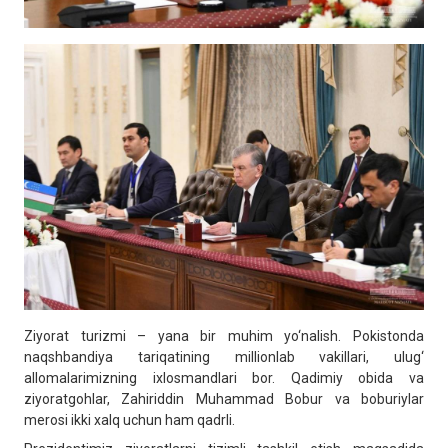
Ziyorat turizmi – yana bir muhim yo‘nalish. Pokistonda
naqshbandiya tariqatining millionlab vakillari, ulug‘
allomalarimizning ixlosmandlari bor. Qadimiy obida va
ziyoratgohlar, Zahiriddin Muhammad Bobur va boburiylar
merosi ikki xalq uchun ham qadrli.