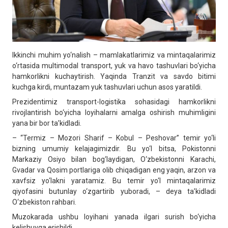
Ikkinchi muhim yo‘nalish – mamlakatlarimiz va mintaqalarimiz
o‘rtasida multimodal transport, yuk va havo tashuvlari bo‘yicha
hamkorlikni kuchaytirish. Yaqinda Tranzit va savdo bitimi
kuchga kirdi, muntazam yuk tashuvlari uchun asos yaratildi.
Prezidentimiz transport-logistika sohasidagi hamkorlikni
rivojlantirish bo‘yicha loyihalarni amalga oshirish muhimligini
yana bir bor ta’kidladi.
– “Termiz – Mozori Sharif – Kobul – Peshovar” temir yo‘li
bizning umumiy kelajagimizdir. Bu yo‘l bitsa, Pokistonni
Markaziy Osiyo bilan bog‘laydigan, O‘zbekistonni Karachi,
Gvadar va Qosim portlariga olib chiqadigan eng yaqin, arzon va
xavfsiz yo‘lakni yaratamiz. Bu temir yo‘l mintaqalarimiz
qiyofasini butunlay o‘zgartirib yuboradi, – deya ta’kidladi
O‘zbekiston rahbari.
Muzokarada ushbu loyihani yanada ilgari surish bo‘yicha
kelishuvga erishildi.