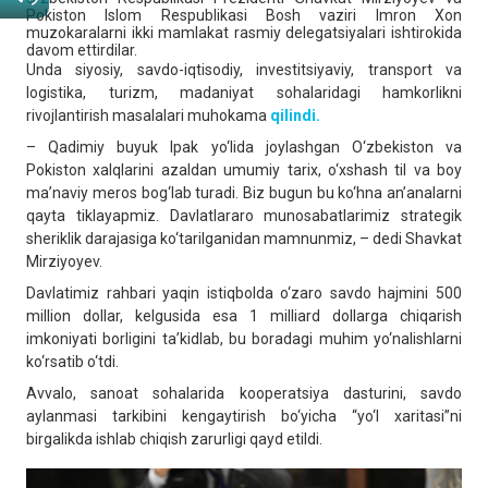
Pokiston Islom Respublikasi Bosh vaziri Imron Xon
muzokaralarni ikki mamlakat rasmiy delegatsiyalari ishtirokida
davom ettirdilar.
Unda siyosiy, savdo-iqtisodiy, investitsiyaviy, transport va
logistika, turizm, madaniyat sohalaridagi hamkorlikni
rivojlantirish masalalari muhokama
qilindi.
– Qadimiy buyuk Ipak yo‘lida joylashgan O‘zbekiston va
Pokiston xalqlarini azaldan umumiy tarix, o‘xshash til va boy
ma’naviy meros bog‘lab turadi. Biz bugun bu ko‘hna an’analarni
qayta tiklayapmiz. Davlatlararo munosabatlarimiz strategik
sheriklik darajasiga ko‘tarilganidan mamnunmiz, – dedi Shavkat
Mirziyoyev.
Davlatimiz rahbari yaqin istiqbolda o‘zaro savdo hajmini 500
million dollar, kelgusida esa 1 milliard dollarga chiqarish
imkoniyati borligini ta’kidlab, bu boradagi muhim yo‘nalishlarni
ko‘rsatib o‘tdi.
Avvalo, sanoat sohalarida kooperatsiya dasturini, savdo
aylanmasi tarkibini kengaytirish bo‘yicha “yo‘l xaritasi”ni
birgalikda ishlab chiqish zarurligi qayd etildi.