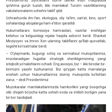
Prezidentimiz ziyoratlarni tizimli tashkil etish maqsadida
qo‘shma guruh tuzish, ikki mamlakat Turizm vazirliklarining
vakolatxonalarini ochishni taklif qildi.
Uchrashuvda ilm-fan, ekologiya, oliy ta’lim, san’at, kino, sport
sohalaridagi aloqalarga ham e’tibor qaratildi.
Hukumatlararo komissiya hamraislari, vazirlar erishilgan
kelishuv va kelgusidagi rejalar haqida axborot berdi. Shavkat
Mirziyoyev va Imron Xon ularning takliflarini qo‘llab-quvvatlab,
tegishli ko‘rsatmalar berdi.
– O‘ylaymanki, bugungi ochiq va sermahsul muloqotlarimiz,
imzolanadigan hujjatlar strategik sherikligimizning yangi
istiqbolli yo‘nalishlarini ochadi. Eng asosiysi, biz – ikki birodar bir-
birimizni yaxshi tushunamiz. Biz qo‘ygan katta marralarga
erishish uchun Hukumatlarimiz doimiy muloqotda bo‘lishlari
zarur, – dedi Prezidentimiz.
Muzokaralar mamlakatlarimizda hamkorlikni yangi bosqichga
olib chiqish bo‘yicha katta xohish-iroda va intilish borligini yana
bir bor tasdiqladi.