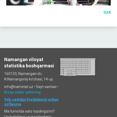
UzA
Namangan viloyat
statistika boshqarmasi
160133, Namangan sh,
N.Namangoniy ko'chasi, 14-uy.
info@namstat.uz •
Sayt xaritasi
•
Bizga xabar yuboring
Veb-saytdan foydalanish uchun
qo'llanma
Ma`lumotda xato topdingizmi?
Uni belgilang va quyidagilarni