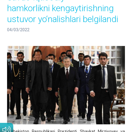
hamkorlikni kengaytirishning
ustuvor yo‘nalishlari belgilandi
04/03/2022
O‘zbekiston Respublikasi Prezidenti Shavkat Mirziyoyev va