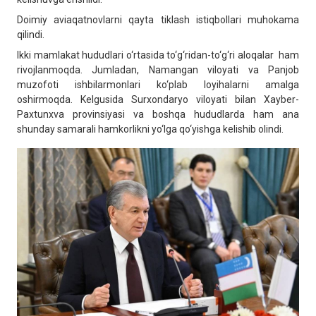
Doimiy aviaqatnovlarni qayta tiklash istiqbollari muhokama
qilindi.
Ikki mamlakat hududlari o‘rtasida to‘g‘ridan-to‘g‘ri aloqalar ham
rivojlanmoqda. Jumladan, Namangan viloyati va Panjob
muzofoti ishbilarmonlari ko‘plab loyihalarni amalga
oshirmoqda. Kelgusida Surxondaryo viloyati bilan Xayber-
Paxtunxva provinsiyasi va boshqa hududlarda ham ana
shunday samarali hamkorlikni yo‘lga qo‘yishga kelishib olindi.