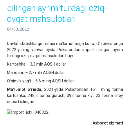
qilingan ayrim turdagi oziq-
ovqat mahsulotlari
04/03/2022
Davlat statistika qoʻmitasi maʼlumotlariga koʻra, Oʻzbekistonga
2022-yilning yanvar oyida Pokistondan import qilingan ayrim
turdagi oziq-ovqat mahsulotlari hajmi:
Kartoshka – 3,3 mln AQSH dollar
Mandarin – 2,7 mln AQSH dollar
Oʻsimlik yogʻi – 6,6 ming AQSH dollar
Ma’lumot o’rnida,
2021-yilda Pokistondan 161 ming tonna
kartoshka, 248,2 tonna guruch, 392 tonna kivi, 23 tonna choy
import qilingan.
Axborot xizmati