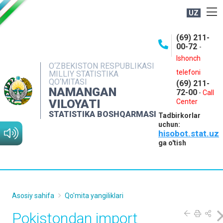
UZ
BOSHQARMA HAQIDA
(69) 211-
00-72
-
OCHIQ MA'LUMOTLAR
Ishonch
O‘ZBEKISTON RESPUBLIKASI
NASHRLAR
telefoni
MILLIY STATISTIKA
QO‘MITASI
(69) 211-
INTERAKTIV XIZMATLAR
NAMANGAN
72-00
-
Call
VILOYATI
MATBUOT XIZMATI
Center
STATISTIKA BOSHQARMASI
Tadbirkorlar
MUROJAATLAR
uchun:
hisobot.stat.uz
KONTAKTLAR
ga o'tish
Asosiy sahifa
Qo'mita yangiliklari
Pokistondan import