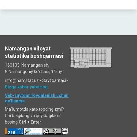
Namangan viloyat
statistika boshqarmasi
160133, Namangan sh,
N.Namangoniy ko'chasi, 14-uy.
info@namstat.uz •
Sayt xaritasi
•
Bizga xabar yuboring
Veb-saytdan foydalanish uchun
qo'llanma
Ma`lumotda xato topdingizmi?
Uni belgilang va quyidagilarni
bosing
Ctrl + Enter