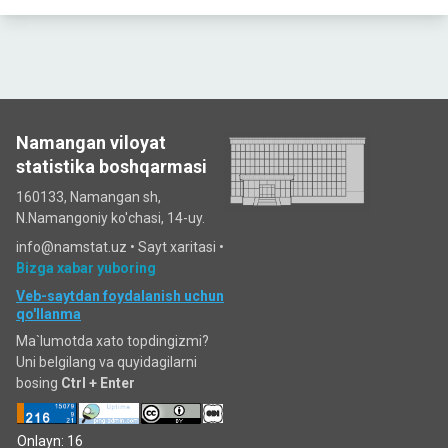
Namangan viloyat
statistika boshqarmasi
160133, Namangan sh,
N.Namangoniy ko'chasi, 14-uy.
info@namstat.uz •
Sayt xaritasi
•
Bizga xabar yuboring
Veb-saytdan foydalanish uchun
qo'llanma
Ma`lumotda xato topdingizmi?
Uni belgilang va quyidagilarni
bosing
Ctrl + Enter
Onlayn: 16