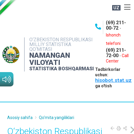
UZ
BOSHQARMA HAQIDA
(69) 211-
00-72
-
OCHIQ MA'LUMOTLAR
Ishonch
O‘ZBEKISTON RESPUBLIKASI
NASHRLAR
telefoni
MILLIY STATISTIKA
QO‘MITASI
(69) 211-
INTERAKTIV XIZMATLAR
NAMANGAN
72-00
-
Call
VILOYATI
MATBUOT XIZMATI
Center
STATISTIKA BOSHQARMASI
Tadbirkorlar
MUROJAATLAR
uchun:
hisobot.stat.uz
KONTAKTLAR
ga o'tish
Asosiy sahifa
Qo'mita yangiliklari
O‘zbekiston Respublikasi