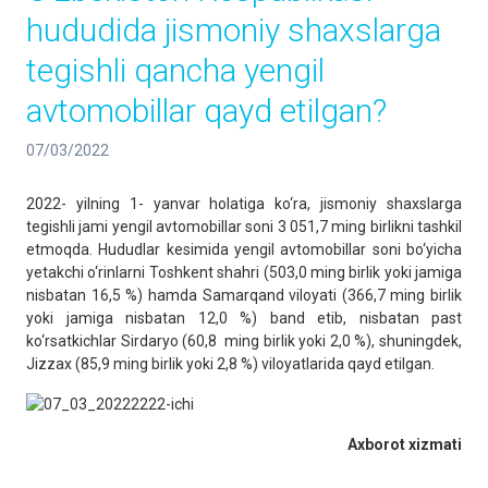
hududida jismoniy shaxslarga
tegishli qancha yengil
avtomobillar qayd etilgan?
07/03/2022
2022- yilning 1- yanvar holatiga ko‘ra, jismoniy shaxslarga
tegishli jami yengil avtomobillar soni 3 051,7 ming birlikni tashkil
etmoqda. Hududlar kesimida yengil avtomobillar soni bo‘yicha
yetakchi o‘rinlarni Toshkent shahri (503,0 ming birlik yoki jamiga
nisbatan 16,5 %) hamda Samarqand viloyati (366,7 ming birlik
yoki jamiga nisbatan 12,0 %) band etib, nisbatan past
ko‘rsatkichlar Sirdaryo (60,8 ming birlik yoki 2,0 %), shuningdek,
Jizzax (85,9 ming birlik yoki 2,8 %) viloyatlarida qayd etilgan.
Axborot xizmati