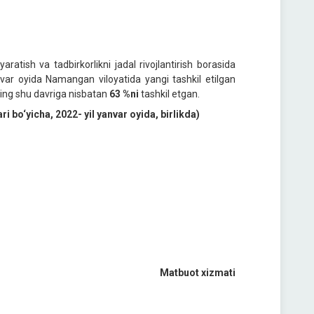
atish va tadbirkorlikni jadal rivojlantirish borasida
nvar oyida Namangan viloyatida yangi tashkil etilgan
ilning shu davriga nisbatan
63 %ni
tashkil etgan.
ri bo‘yicha, 2022- yil yanvar oyida, birlikda)
Matbuot xizmati