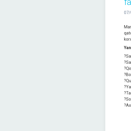
fa
07/
Mam
qat
kor
Yan
?Sa
?Sa
?Qis
?Bo
?Qu
?Ya
?Ta
?Sog
?Ax