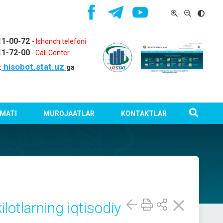
11-00-72
-
Ishonch telefoni
11-72-00
-
Call Center
hisobot.stat.uz
:
ga
MATI
MUROJAATLAR
KONTAKTLAR
ilotlarning iqtisodiy