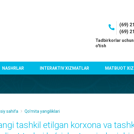
(69) 2
(69) 2
I
Tadbirkorlar uchun
o'tish
NASHRLAR
INTERAKTIV XIZMATLAR
MATBUOT XIZ
siy sahifa
Qo'mita yangiliklari
angi tashkil etilgan korxona va tashk