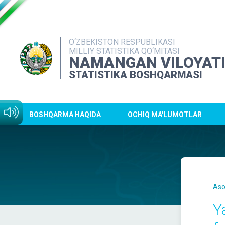
O‘ZBEKISTON RESPUBLIKASI
MILLIY STATISTIKA QO‘MITASI
NAMANGAN VILOYAT
STATISTIKA BOSHQARMASI
BOSHQARMA HAQIDA
OCHIQ MA'LUMOTLAR
Aso
Y