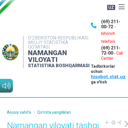
UZ
BOSHQARMA HAQIDA
(69) 211-
00-72
-
OCHIQ MA'LUMOTLAR
Ishonch
O‘ZBEKISTON RESPUBLIKASI
NASHRLAR
telefoni
MILLIY STATISTIKA
QO‘MITASI
(69) 211-
INTERAKTIV XIZMATLAR
NAMANGAN
72-00
-
Call
VILOYATI
MATBUOT XIZMATI
Center
STATISTIKA BOSHQARMASI
Tadbirkorlar
MUROJAATLAR
uchun:
hisobot.stat.uz
KONTAKTLAR
ga o'tish
Asosiy sahifa
Qo'mita yangiliklari
Namangan viloyati tashqi