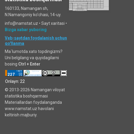
160133, Namangan sh,
N.Namangoniy ko'chasi, 14-uy.
info@namstat.uz •
Sayt xaritasi
•
Bizga xabar yuboring
Veb-saytdan foydalanish uchun
qo'llanma
Ma`lumotda xato topdingizmi?
Uni belgilang va quyidagilarni
bosing
Ctrl + Enter
Onlayn: 22
© 2013-2026 Namangan viloyat
statistika boshqarmasi
Materiallardan foydalanganda
www.namstat.uz havolani
keltirish majburiy.