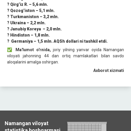
?
Qirgʼiz R. – 5,6 mln.
?
Qozogʼiston – 5,1 mln.
?
Turkmaniston – 3,2 mln.
?
Ukraina – 2,2 mln.
?
Janubiy Koreya – 2,0 mln.
?
Hindiston – 1,8 mln.
?
Germaniya – 1,5 mln. АQSh dollari ni tashkil etdi.
✅
Ma'lumot o'rnida,
joriy yilning yanvar oyida Namangan
viloyati jahonning 44 dan ortiq mamlakatlari bilan savdo
aloqalarini amalga oshirgan.
Axborot xizmati
Namangan viloyat
statistika boshqarmasi