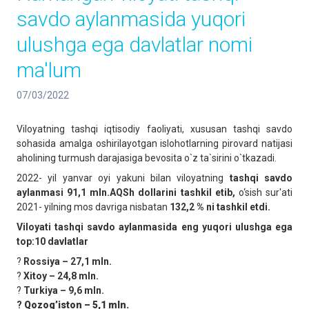
savdo aylanmasida yuqori
ulushga ega davlatlar nomi
ma'lum
07/03/2022
Viloyatning tashqi iqtisodiy faoliyati, xususan tashqi savdo
sohasida amalga oshirilayotgan islohotlarning pirovard natijasi
aholining turmush darajasiga bevosita o`z ta`sirini o`tkazadi.
2022- yil yanvar oyi yakuni bilan viloyatning
tashqi savdo
aylanmasi 91,1 mln.AQSh dollarini tashkil etib,
o‘sish sur'ati
2021- yilning mos davriga nisbatan
132,2 % ni tashkil etdi.
Viloyati tashqi savdo aylanmasida eng yuqori ulushga ega
top:10 davlatlar
?
Rossiya – 27,1 mln.
?
Xitoy – 24,8 mln.
?
Turkiya – 9,6 mln.
?
Qozogʼiston – 5,1 mln.