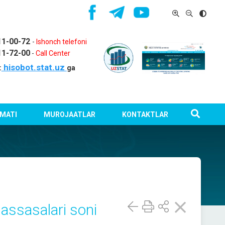
11-00-72
-
Ishonch telefoni
11-72-00
-
Call Center
hisobot.stat.uz
:
ga
MATI
MUROJAATLAR
KONTAKTLAR
ssasalari soni