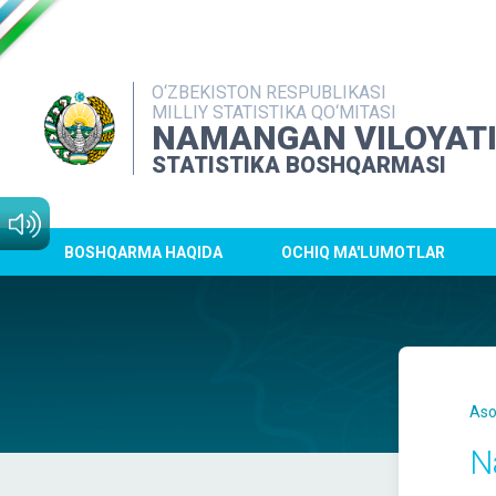
O‘ZBEKISTON RESPUBLIKASI
MILLIY STATISTIKA QO‘MITASI
NAMANGAN VILOYAT
STATISTIKA BOSHQARMASI
BOSHQARMA HAQIDA
OCHIQ MA'LUMOTLAR
Aso
N