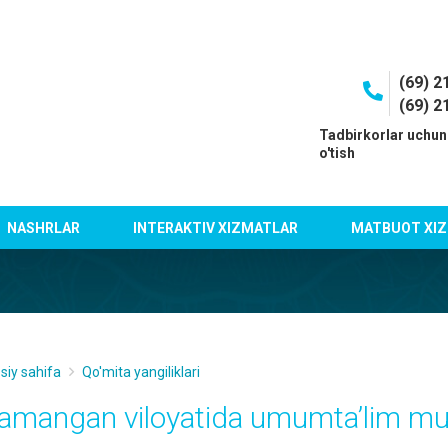
(69) 2
(69) 2
I
Tadbirkorlar uchun
o'tish
NASHRLAR
INTERAKTIV XIZMATLAR
MATBUOT XIZ
siy sahifa
Qo'mita yangiliklari
amangan viloyatida umumta’lim mua