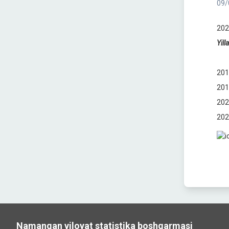
09/
202
Yil
201
201
202
202
Namangan viloyat statistika boshqarmasi