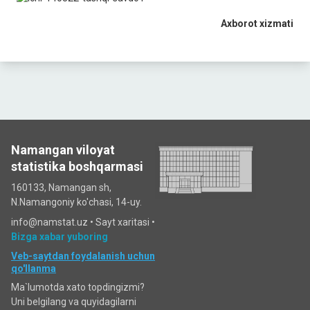
Axborot xizmati
Namangan viloyat
statistika boshqarmasi
160133, Namangan sh,
N.Namangoniy ko'chasi, 14-uy.
info@namstat.uz •
Sayt xaritasi
•
Bizga xabar yuboring
Veb-saytdan foydalanish uchun
qo'llanma
Ma`lumotda xato topdingizmi?
Uni belgilang va quyidagilarni