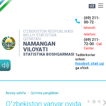
UZ
BOSHQARMA HAQIDA
(69) 211-
00-72
-
OCHIQ MA'LUMOTLAR
Ishonch
O‘ZBEKISTON RESPUBLIKASI
NASHRLAR
telefoni
MILLIY STATISTIKA
QO‘MITASI
(69) 211-
INTERAKTIV XIZMATLAR
NAMANGAN
72-00
-
Call
VILOYATI
MATBUOT XIZMATI
Center
STATISTIKA BOSHQARMASI
Tadbirkorlar
MUROJAATLAR
uchun:
hisobot.stat.uz
KONTAKTLAR
ga o'tish
Asosiy sahifa
Qo'mita yangiliklari
Oʻzbekiston yanvar oyida