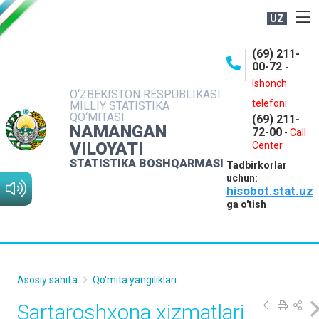
UZ
BOSHQARMA HAQIDA
(69) 211-
00-72
-
OCHIQ MA'LUMOTLAR
Ishonch
O‘ZBEKISTON RESPUBLIKASI
NASHRLAR
telefoni
MILLIY STATISTIKA
QO‘MITASI
(69) 211-
INTERAKTIV XIZMATLAR
NAMANGAN
72-00
-
Call
VILOYATI
MATBUOT XIZMATI
Center
STATISTIKA BOSHQARMASI
Tadbirkorlar
MUROJAATLAR
uchun:
hisobot.stat.uz
KONTAKTLAR
ga o'tish
Asosiy sahifa
Qo'mita yangiliklari
Sartaroshxona xizmatlari