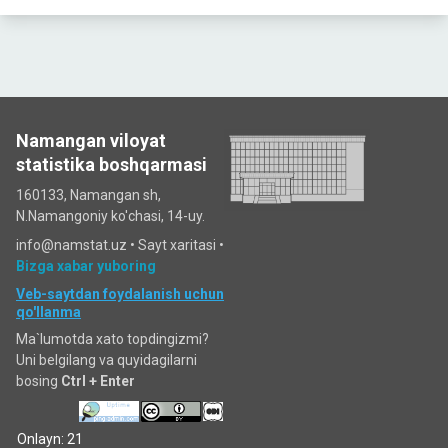
Namangan viloyat
statistika boshqarmasi
160133, Namangan sh,
N.Namangoniy ko'chasi, 14-uy.
info@namstat.uz •
Sayt xaritasi
•
Bizga xabar yuboring
Veb-saytdan foydalanish uchun
qo'llanma
Ma`lumotda xato topdingizmi?
Uni belgilang va quyidagilarni
bosing
Ctrl + Enter
Onlayn: 21