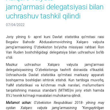
jamg'armasi delegatsiyasi bilan
uchrashuv tashkil qilindi
07/04/2022
Joriy yilning 6- aprel kuni Davlat statistika qo‘mitasi raisi
Begalov Bahodir Abdusalomovichning Xalqaro valyuta
jamg'armasining O’zbekiston bo’yicha missiyasi rahbari Ron
Van Ruden boshchiligidagi delegatsiya bilan uchrashuvi bo‘lib
o‘tdi.
Mazkur uchrashuv Xalqaro valyuta jamg’armasi
delegatsiyasining O’zbekistonga tashrifi doirasida o'tkazildi.
Uchrashuvda Davlat statistika qo’mitasi markaziy apparati
boshqarma boshliqlari ishtirok etishdi. Kun tartibiga muvofiq,
YaIM statistikasi va ko’chmas mulk narxlari, ma’lumotlarni
tarqatishning maxsus standarti (MTMS)ni joriy etish hamda
XVJ texnik ko’magi masalalari muhokama qilindi.
Ma'lumot uchun:
O‘zbekiston Respublikasi 2018- yilning may
oyidan Xalqaro valyuta jamg‘armasining “Kengaytirilgan