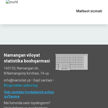
Matbuot xizmati
Namangan viloyat
statistika boshqarmasi
160133, Namangan sh,
N.Namangoniy ko'chasi, 14-uy.
info@namstat.uz •
Sayt xaritasi
•
Bizga xabar yuboring
Veb-saytdan foydalanish uchun
qo'llanma
Ma`lumotda xato topdingizmi?