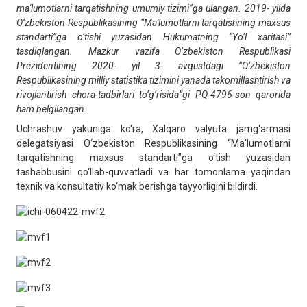
ma'lumotlarni tarqatishning umumiy tizimi”ga ulangan. 2019- yilda
O‘zbekiston Respublikasining “Ma'lumotlarni tarqatishning maxsus
standarti”ga o‘tishi yuzasidan Hukumatning “Yo‘l xaritasi”
tasdiqlangan. Mazkur vazifa O‘zbekiston Respublikasi
Prezidentining 2020- yil 3- avgustdagi “O‘zbekiston
Respublikasining milliy statistika tizimini yanada takomillashtirish va
rivojlantirish chora-tadbirlari to‘g‘risida”gi PQ-4796-son qarorida
ham belgilangan.
Uchrashuv yakuniga ko‘ra, Xalqaro valyuta jamg‘armasi
delegatsiyasi O‘zbekiston Respublikasining “Ma'lumotlarni
tarqatishning maxsus standarti”ga o‘tish yuzasidan
tashabbusini qo‘llab-quvvatladi va har tomonlama yaqindan
texnik va konsultativ ko‘mak berishga tayyorligini bildirdi.