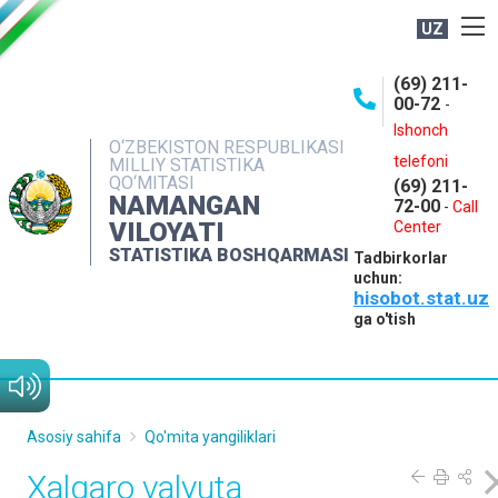
UZ
BOSHQARMA HAQIDA
(69) 211-
00-72
-
OCHIQ MA'LUMOTLAR
Ishonch
O‘ZBEKISTON RESPUBLIKASI
NASHRLAR
telefoni
MILLIY STATISTIKA
QO‘MITASI
(69) 211-
INTERAKTIV XIZMATLAR
NAMANGAN
72-00
-
Call
VILOYATI
MATBUOT XIZMATI
Center
STATISTIKA BOSHQARMASI
Tadbirkorlar
MUROJAATLAR
uchun:
hisobot.stat.uz
KONTAKTLAR
ga o'tish
Asosiy sahifa
Qo'mita yangiliklari
Xalqaro valyuta