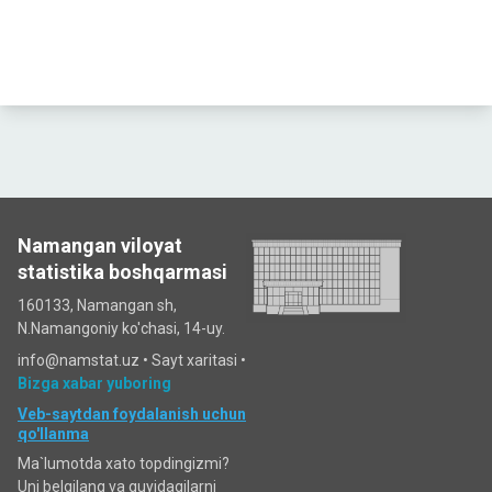
Namangan viloyat
statistika boshqarmasi
160133, Namangan sh,
N.Namangoniy ko'chasi, 14-uy.
info@namstat.uz •
Sayt xaritasi
•
Bizga xabar yuboring
Veb-saytdan foydalanish uchun
qo'llanma
Ma`lumotda xato topdingizmi?
Uni belgilang va quyidagilarni