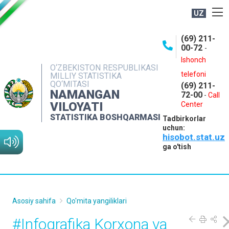
UZ
BOSHQARMA HAQIDA
(69) 211-
00-72
-
OCHIQ MA'LUMOTLAR
Ishonch
O‘ZBEKISTON RESPUBLIKASI
NASHRLAR
telefoni
MILLIY STATISTIKA
QO‘MITASI
(69) 211-
INTERAKTIV XIZMATLAR
NAMANGAN
72-00
-
Call
VILOYATI
MATBUOT XIZMATI
Center
STATISTIKA BOSHQARMASI
Tadbirkorlar
MUROJAATLAR
uchun:
hisobot.stat.uz
KONTAKTLAR
ga o'tish
Asosiy sahifa
Qo'mita yangiliklari
#Infografika Korxona va