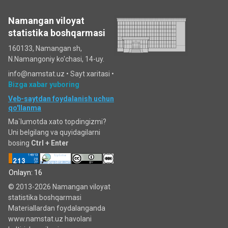
Namangan viloyat
statistika boshqarmasi
160133, Namangan sh,
N.Namangoniy ko'chasi, 14-uy.
info@namstat.uz •
Sayt xaritasi
•
Bizga xabar yuboring
Veb-saytdan foydalanish uchun
qo'llanma
Ma`lumotda xato topdingizmi?
Uni belgilang va quyidagilarni
bosing
Ctrl + Enter
Onlayn: 16
© 2013-2026 Namangan viloyat
statistika boshqarmasi
Materiallardan foydalanganda
www.namstat.uz havolani