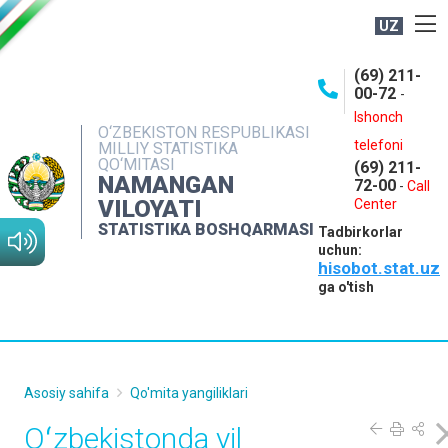
UZ
BOSHQARMA HAQIDA
(69) 211-
00-72
-
OCHIQ MA'LUMOTLAR
Ishonch
O‘ZBEKISTON RESPUBLIKASI
NASHRLAR
telefoni
MILLIY STATISTIKA
QO‘MITASI
(69) 211-
INTERAKTIV XIZMATLAR
NAMANGAN
72-00
-
Call
VILOYATI
MATBUOT XIZMATI
Center
STATISTIKA BOSHQARMASI
Tadbirkorlar
MUROJAATLAR
uchun:
hisobot.stat.uz
KONTAKTLAR
ga o'tish
Asosiy sahifa
Qo'mita yangiliklari
Oʻzbekistonda yil