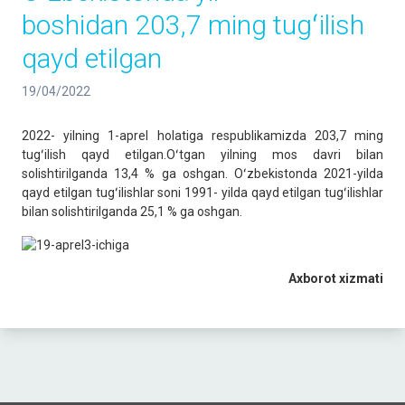
boshidan 203,7 ming tugʻilish
qayd etilgan
19/04/2022
2022- yilning 1-aprel holatiga respublikamizda 203,7 ming
tugʻilish qayd etilgan.Oʻtgan yilning mos davri bilan
solishtirilganda 13,4 % ga oshgan. Oʻzbekistonda 2021-yilda
qayd etilgan tugʻilishlar soni 1991- yilda qayd etilgan tugʻilishlar
bilan solishtirilganda 25,1 % ga oshgan.
Axborot xizmati